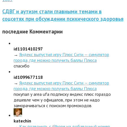
СДВГ и аутизм стали главными темами в
соцсетях при обсуждении психического здоровья
последние
Комментарии
id1101410297
→
Яндекс выпустил игру Плюс Сити — симулятор
города, где можно получить баллы Плюса
спасибо
id1099677118
→
Яндекс выпустил игру Плюс Сити — симулятор
города, где можно получить баллы Плюса
покупал у area ufa подписку яндекс плюс гораздо
дешевле чем у офицалов, при этом не надо
заморачиваться с поиском промокодов
katechin
→
Как позвонить с iPhone на добавочный номер,