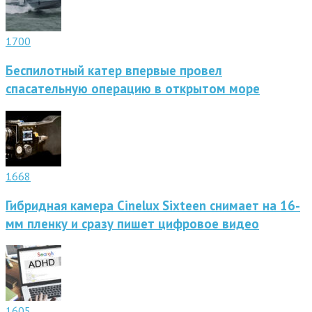
1700
Беспилотный катер впервые провел
спасательную операцию в открытом море
1668
Гибридная камера Cinelux Sixteen снимает на 16-
мм пленку и сразу пишет цифровое видео
1605