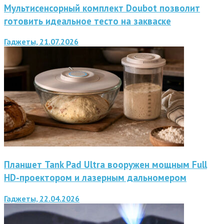
Мультисенсорный комплект Doubot позволит
готовить идеальное тесто на закваске
Гаджеты, 21.07.2026
Планшет Tank Pad Ultra вооружен мощным Full
HD-проектором и лазерным дальномером
Гаджеты, 22.04.2026