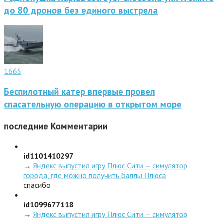
до 80 дронов без единого выстрела
1665
Беспилотный катер впервые провел
спасательную операцию в открытом море
последние
Комментарии
id1101410297
→
Яндекс выпустил игру Плюс Сити — симулятор
города, где можно получить баллы Плюса
спасибо
id1099677118
→
Яндекс выпустил игру Плюс Сити — симулятор