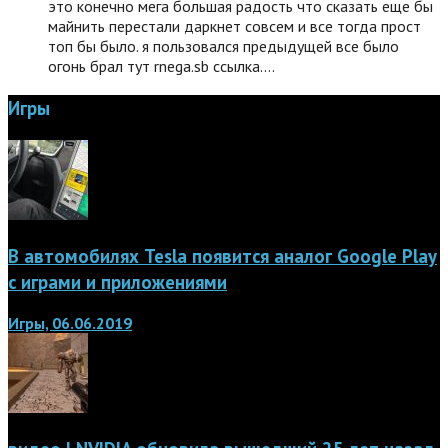
это конечно мега большая радость что сказать еще бы
майнить перестали даркнет совсем и все тогда прост
топ бы было. я пользовался предыдущей все было
огонь брал тут rnega.sb ссылка.…
Игры
В автомобилях Tesla появится аналог Google Play
с играми и приложениями
Игры, 06.06.2019