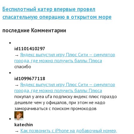
Беспилотный катер впервые провел
спасательную операцию в открытом море
последние
Комментарии
id1101410297
→
Яндекс выпустил игру Плюс Сити — симулятор
города, где можно получить баллы Плюса
спасибо
id1099677118
→
Яндекс выпустил игру Плюс Сити — симулятор
города, где можно получить баллы Плюса
покупал у area ufa подписку яндекс плюс гораздо
дешевле чем у офицалов, при этом не надо
заморачиваться с поиском промокодов
katechin
→
Как позвонить с iPhone на добавочный номер,