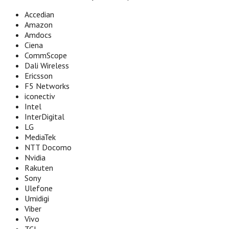
Accedian
Amazon
Amdocs
Ciena
CommScope
Dali Wireless
Ericsson
F5 Networks
iconectiv
Intel
InterDigital
LG
MediaTek
NTT Docomo
Nvidia
Rakuten
Sony
Ulefone
Umidigi
Viber
Vivo