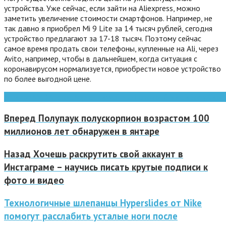
устройства. Уже сейчас, если зайти на Aliexpress, можно
заметить увеличение стоимости смартфонов. Например, не
так давно я приобрел Mi 9 Lite за 14 тысяч рублей, сегодня
устройство предлагают за 17-18 тысяч. Поэтому сейчас
самое время продать свои телефоны, купленные на Ali, через
Avito, например, чтобы в дальнейшем, когда ситуация с
коронавирусом нормализуется, приобрести новое устройство
по более выгодной цене.
Amazon
AMD
Android
Apple
Huawei
Intel
Lenovo
LG
Nvidia
Sony
Xiaom
Вперед
Полупаук полускорпион возрастом 100
миллионов лет обнаружен в янтаре
Назад
Хочешь раскрутить свой аккаунт в
Инстаграме – научись писать крутые подписи к
фото и видео
Технологичные шлепанцы Hyperslides от Nike
помогут расслабить усталые ноги после