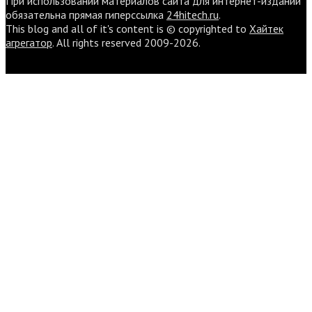
При использовании материалов сайта для интернет-изданий
обязательна прямая гиперссылка
24hitech.ru
.
This blog and all of it's content is © copyrighted to
Хайтек
агрегатор
. All rights reserved 2009-2026.