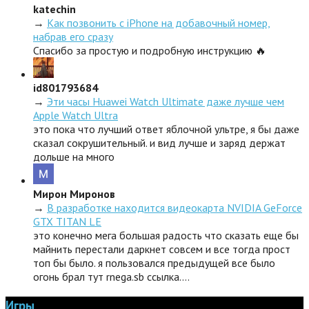
katechin
→
Как позвонить с iPhone на добавочный номер,
набрав его сразу
Спасибо за простую и подробную инструкцию 🔥
id801793684
→
Эти часы Huawei Watch Ultimate даже лучше чем
Apple Watch Ultra
это пока что лучший ответ яблочной ультре, я бы даже
сказал сокрушительный. и вид лучше и заряд держат
дольше на много
Мирон Миронов
→
В разработке находится видеокарта NVIDIA GeForce
GTX TITAN LE
это конечно мега большая радость что сказать еще бы
майнить перестали даркнет совсем и все тогда прост
топ бы было. я пользовался предыдущей все было
огонь брал тут rnega.sb ссылка.…
Игры