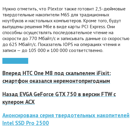
Нужно отметить, что Plextor также готовит 2,5-дюймовые
твердотельные накопители M6S для традиционных
ноутбуков и настольных компьютеров. Кроме того, будут
выпущены решения M6e в виде карты PCI Express. Они
способны осуществлять последовательное чтение на
скорости до 770 Мбайт/с и записывать данные со скоростью
до 625 Мбайт/с. Показатель IOPS на операциях чтения и
записи — до 105 000 и 100 000 соответственно.
SSD
ssd-диск
Вперед
HTC One M8 под скальпелем iFixit:
смартфон оказался неремонтопригодным
Назад
EVGA GeForce GTX 750 в версии FTW с
кулером ACX
Анонсирована серия твердотельных накопителей
Intel SSD Pro 2500