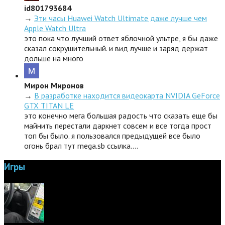
id801793684
→
Эти часы Huawei Watch Ultimate даже лучше чем
Apple Watch Ultra
это пока что лучший ответ яблочной ультре, я бы даже
сказал сокрушительный. и вид лучше и заряд держат
дольше на много
Мирон Миронов
→
В разработке находится видеокарта NVIDIA GeForce
GTX TITAN LE
это конечно мега большая радость что сказать еще бы
майнить перестали даркнет совсем и все тогда прост
топ бы было. я пользовался предыдущей все было
огонь брал тут rnega.sb ссылка.…
Игры