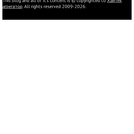
This blog and all of it's content is © copyrighted to
Хайтек
агрегатор
. All rights reserved 2009-2026.