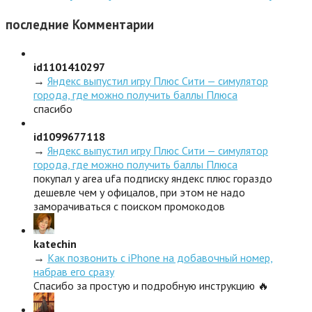
последние
Комментарии
id1101410297
→
Яндекс выпустил игру Плюс Сити — симулятор
города, где можно получить баллы Плюса
спасибо
id1099677118
→
Яндекс выпустил игру Плюс Сити — симулятор
города, где можно получить баллы Плюса
покупал у area ufa подписку яндекс плюс гораздо
дешевле чем у офицалов, при этом не надо
заморачиваться с поиском промокодов
katechin
→
Как позвонить с iPhone на добавочный номер,
набрав его сразу
Спасибо за простую и подробную инструкцию 🔥