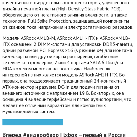
качественных твердотельных конденсаторов, улучшенного
дизайна печатной платы (High Density Glass Fabric PCB),
оберегающего от негативного влияния влажности, а также
технологии Full Spike Protection, защищающей компоненты
от скачков тока, напряжения и электростатических разрядов.
Модели ASRock AM1B-M, ASRock AM1H-ITX и ASRock AM1B-
ITX оснащены 2 DIMM-слотами для установки DDR3-памяти,
одним разъемом PCI Express x16 (в режиме x4) для монтажа
видеокарты или другой карты расширения, гигабитным
сетевым контроллером, 2 или 4 портами SATA 6 Гбит/с и
HDA-кодеком многоканального звука. Наиболее же
интересной из них является модель ASRock AM1H-ITX. Во-
первых, она поддерживает традиционный 24-контактный
ATX-коннектор и разъема DC-In для подачи питания от
внешнего источника с напряжением 19 В. Во-вторых, она
оснащена 4 видеоинтерфейсами и пятью аудиопортами, что
делает ее отличным вариантом для компактных
мультимедийных систем.
AMD
APU
ASRock
Athlon
DDR3
Вперед
#видеообзор | lxbox —первый в России