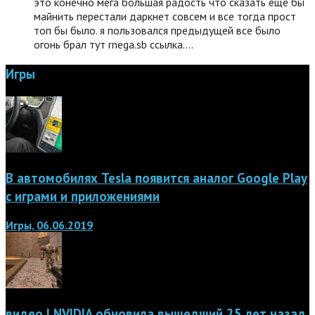
это конечно мега большая радость что сказать еще бы
майнить перестали даркнет совсем и все тогда прост
топ бы было. я пользовался предыдущей все было
огонь брал тут rnega.sb ссылка.…
Игры
В автомобилях Tesla появится аналог Google Play
с играми и приложениями
Игры, 06.06.2019
видео | NVIDIA обновила вышедший 25 лет назад