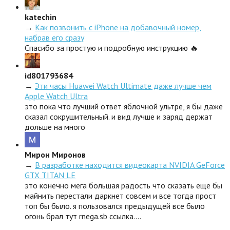
katechin
→
Как позвонить с iPhone на добавочный номер,
набрав его сразу
Спасибо за простую и подробную инструкцию 🔥
id801793684
→
Эти часы Huawei Watch Ultimate даже лучше чем
Apple Watch Ultra
это пока что лучший ответ яблочной ультре, я бы даже
сказал сокрушительный. и вид лучше и заряд держат
дольше на много
Мирон Миронов
→
В разработке находится видеокарта NVIDIA GeForce
GTX TITAN LE
это конечно мега большая радость что сказать еще бы
майнить перестали даркнет совсем и все тогда прост
топ бы было. я пользовался предыдущей все было
огонь брал тут rnega.sb ссылка.…