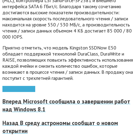
(MLC), контроллера LSI SandForce-SF2581 и внешнего
интерфейса SATA 6 Гбит/с. Благодаря такому сочетанию
достигаются высокие показатели производительности:
максимальная скорость последовательного чтения / записи
находится на уровне 550 / 530 МБ/с, а производительность
чтения / записи данных объемом 4 КБ достигает 85 000 / 80
000 IOPS.
Приятно отметить, что модель Kingston SSDNow E50
обладает поддержкой технологий DuraClass, DuraWrite и
RAISE, позволяющих повысить эффективность использования
каждой ячейки и снизить количество ошибок, которые
возникают в процессе чтения / записи данных. В продажу она
поступит с трехлетней гарантией.
aes
Kingston
mlc
Вперед
Microsoft сообщила о завершении работ
над Windows 8.1
Назад
В среду астрономы сообщат о новом
открытии