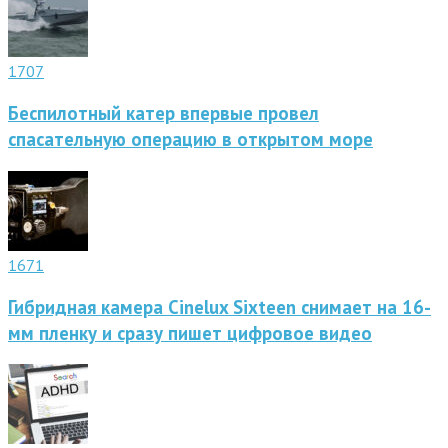
1707
Беспилотный катер впервые провел
спасательную операцию в открытом море
1671
Гибридная камера Cinelux Sixteen снимает на 16-
мм пленку и сразу пишет цифровое видео