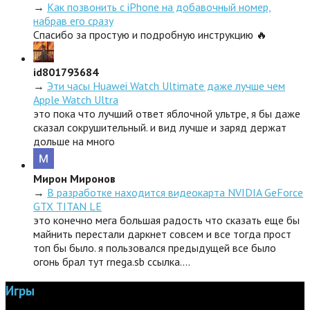
→
Как позвонить с iPhone на добавочный номер,
набрав его сразу
Спасибо за простую и подробную инструкцию 🔥
id801793684
→
Эти часы Huawei Watch Ultimate даже лучше чем
Apple Watch Ultra
это пока что лучший ответ яблочной ультре, я бы даже
сказал сокрушительный. и вид лучше и заряд держат
дольше на много
Мирон Миронов
→
В разработке находится видеокарта NVIDIA GeForce
GTX TITAN LE
это конечно мега большая радость что сказать еще бы
майнить перестали даркнет совсем и все тогда прост
топ бы было. я пользовался предыдущей все было
огонь брал тут rnega.sb ссылка.…
Игры