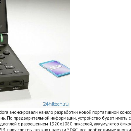
ra анонсировали начало разработки новой портативной консол
нь. По предварительной информации, устройство будет иметь с
 дисплей с разрешением 1920х1080 пикселей, аккумулятор ёмкос
SB, пару слотов для карт памяти SDXC, все необходимые кнопки 