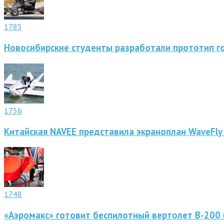
1785
Новосибирские студенты разработали прототип г
1756
Китайская NAVEE представила экраноплан WaveFly
1748
«Аэромакс» готовит беспилотный вертолет В-200 