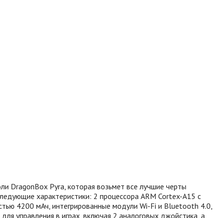
и DragonBox Pyra, которая возьмет все лучшие черты
ледующие характеристики: 2 процессора ARM Cortex-A15 с
тью 4200 мАч, интегрированные модули Wi-Fi и Bluetooth 4.0,
для управления в играх, включая 2 аналоговых джойстика, а