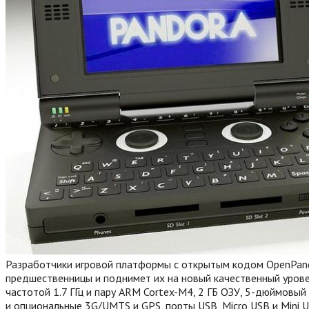
Разработчики игровой платформы с открытым кодом OpenPando
предшественницы и поднимет их на новый качественный урове
частотой 1.7 ГГц и пару ARM Cortex-M4, 2 ГБ ОЗУ, 5-дюймовый
и опциональные 3G/UMTS и GPS, порты USB, Micro USB и Mini U