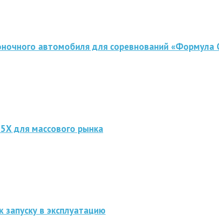
оночного автомобиля для соревнований «Формула 
 5X для массового рынка
к запуску в эксплуатацию