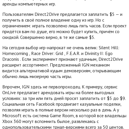
аренды компьютерных игр.
Пользователям Direct2Drive предлагается заплатить $5 — и
получить в своё полное владение одну из игр. Но с
ограничением: играть позволено лишь пять часов. Если проект
придётся вам по душе, его можно будет купить, причём со
скидкой.
Совершенно верно, в те же самые $5.
На сегодня выбор игр-напрокат не очень велик: Silent Hill:
Homecoming , Race Driver: Grid , F.E.A.R. и Divinity II: Ego
Draconis . Если эксперимент признают удачным, Direct2Drive
расширит ассортимент. Предложенный IGN механизм
видится альтернативой куцым демоверсиям, открывающим
обычно лишь мизерную часть игры.
Впрочем, IGN здесь не первопроходец. К примеру, сервис
OnLive предлагает арендовать игры на более выгодных
условиях: за три или пять дней просят заплатить от $5 до $9.
Социальная сеть Facebook продвигает казуальные поделки,
позволяя играть в полные версии несколько раз в день. А у
Microsoft есть система Game Room, в которой все владельцы
Xbox 360 могут вспомнить былое, развлекаясь с
однопользовательскими триал-версиями всего за 50 центов.