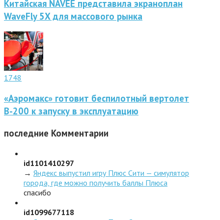
Китайская NAVEE представила экраноплан
WaveFly 5X для массового рынка
1748
«Аэромакс» готовит беспилотный вертолет
В-200 к запуску в эксплуатацию
последние
Комментарии
id1101410297
→
Яндекс выпустил игру Плюс Сити — симулятор
города, где можно получить баллы Плюса
спасибо
id1099677118