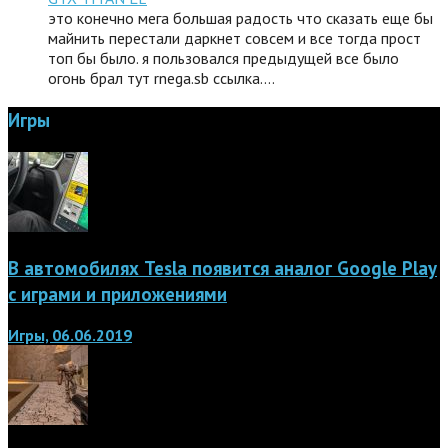
это конечно мега большая радость что сказать еще бы
майнить перестали даркнет совсем и все тогда прост
топ бы было. я пользовался предыдущей все было
огонь брал тут rnega.sb ссылка.…
Игры
В автомобилях Tesla появится аналог Google Play
с играми и приложениями
Игры, 06.06.2019