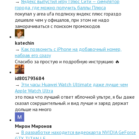
→
Яндекс выпустил игру Плюс Сити — симулятор
города, где можно получить баллы Плюса
покупал у area ufa подписку яндекс плюс гораздо
дешевле чем у офицалов, при этом не надо
заморачиваться с поиском промокодов
katechin
→
Как позвонить с iPhone на добавочный номер,
набрав его сразу
Спасибо за простую и подробную инструкцию 🔥
id801793684
→
Эти часы Huawei Watch Ultimate даже лучше чем
Apple Watch Ultra
это пока что лучший ответ яблочной ультре, я бы даже
сказал сокрушительный. и вид лучше и заряд держат
дольше на много
Мирон Миронов
→
В разработке находится видеокарта NVIDIA GeForce
GTX TITAN LE