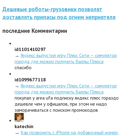
Дешевые роботы-грузовики позволят
доставлять припасы под огнем неприятеля
последние
Комментарии
id1101410297
→
Яндекс выпустил игру Плюс Сити — симулятор
города, где можно получить баллы Плюса
спасибо
id1099677118
→
Яндекс выпустил игру Плюс Сити — симулятор
города, где можно получить баллы Плюса
покупал у area ufa подписку яндекс плюс гораздо
дешевле чем у офицалов, при этом не надо
заморачиваться с поиском промокодов
katechin
→
Как позвонить с iPhone на добавочный номер,