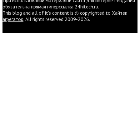
При использовании материалов сайта для интернет-изданий
обязательна прямая гиперссылка
24hitech.ru
.
This blog and all of it's content is © copyrighted to
Хайтек
агрегатор
. All rights reserved 2009-2026.