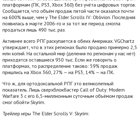
платформам (ПК, PS3, Xbox 360) без учёта цифровых торгов.
Сообщается, что объём продаж пятой части оказался почти
на 600% выше, чем у The Elder Scrolls IV: Oblivion. Последняя
появилась в марте 2006-го и за тот же период смогла
продаться лишь 490 тыс.
раз.
Активнее всего РПГ раскупается в обеих Америках. VGChartz
утверждает, что в этих регионах было продано примерно 2,5
млн копий. На остальной мир (деления по регионам у нас нет)
приходятся оставшиеся 950 тыс. Если же говорить о
платформах, то распределение таково: 59% продаж
пришлись на Xbox 360, 27% — на PS3, 14% — на ПК.
Что ж, для ортодоксальной РПГ это великолепный
показатель. Лишь сверхблокбастер Call of Duty: Modern
Warfare 3 с его 6,5-миллионным суточным объёмом продаж
смог обойти Skyrim.
Трейлер игры The Elder Scrolls V: Skyrim: