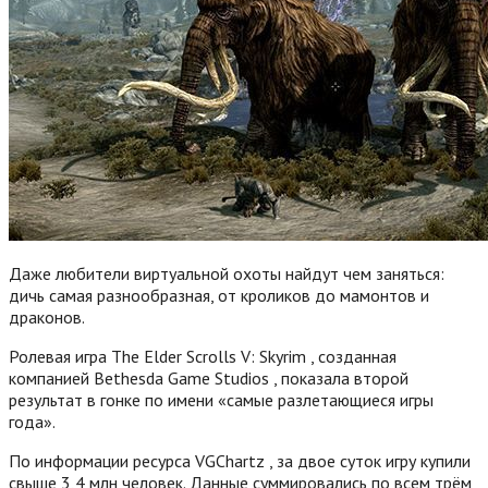
Даже любители виртуальной охоты найдут чем заняться:
дичь самая разнообразная, от кроликов до мамонтов и
драконов.
Ролевая игра The Elder Scrolls V: Skyrim , созданная
компанией Bethesda Game Studios , показала второй
результат в гонке по имени «самые разлетающиеся игры
года».
По информации ресурса VGChartz , за двое суток игру купили
свыше 3,4 млн человек. Данные суммировались по всем трём