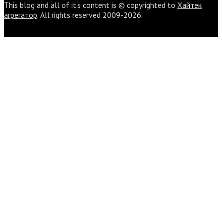
This blog and all of it's content is © copyrighted to
Хайтек
агрегатор
. All rights reserved 2009-2026.