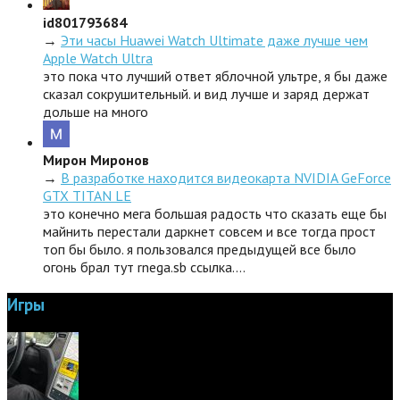
id801793684
→
Эти часы Huawei Watch Ultimate даже лучше чем
Apple Watch Ultra
это пока что лучший ответ яблочной ультре, я бы даже
сказал сокрушительный. и вид лучше и заряд держат
дольше на много
Мирон Миронов
→
В разработке находится видеокарта NVIDIA GeForce
GTX TITAN LE
это конечно мега большая радость что сказать еще бы
майнить перестали даркнет совсем и все тогда прост
топ бы было. я пользовался предыдущей все было
огонь брал тут rnega.sb ссылка.…
Игры