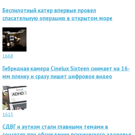
Беспилотный катер впервые провел
спасательную операцию в открытом море
1668
Гибридная камера Cinelux Sixteen снимает на 16-
мм пленку и сразу пишет цифровое видео
1615
СДВГ и аутизм стали главными темами в
соцсетях при обсуждении психического здоровья