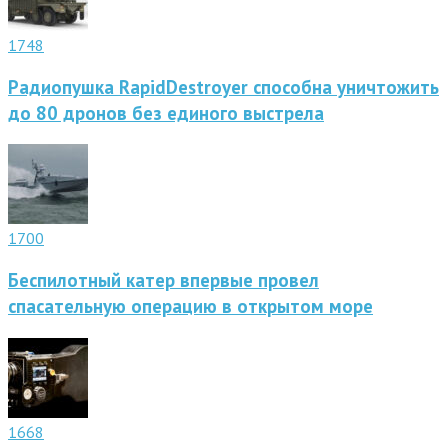
1748
Радиопушка RapidDestroyer способна уничтожить
до 80 дронов без единого выстрела
1700
Беспилотный катер впервые провел
спасательную операцию в открытом море
1668