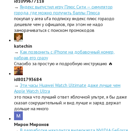
id1099677118
→
Яндекс выпустил игру Плюс Сити — симулятор
города, где можно получить баллы Плюса
покупал у area ufa подписку яндекс плюс гораздо
дешевле чем у офицалов, при этом не надо
заморачиваться с поиском промокодов
katechin
→
Как позвонить с iPhone на добавочный номер,
набрав его сразу
Спасибо за простую и подробную инструкцию 🔥
id801793684
→
Эти часы Huawei Watch Ultimate даже лучше чем
Apple Watch Ultra
это пока что лучший ответ яблочной ультре, я бы даже
сказал сокрушительный. и вид лучше и заряд держат
дольше на много
Мирон Миронов
→
В разработке находится видеокарта NVIDIA GeForce