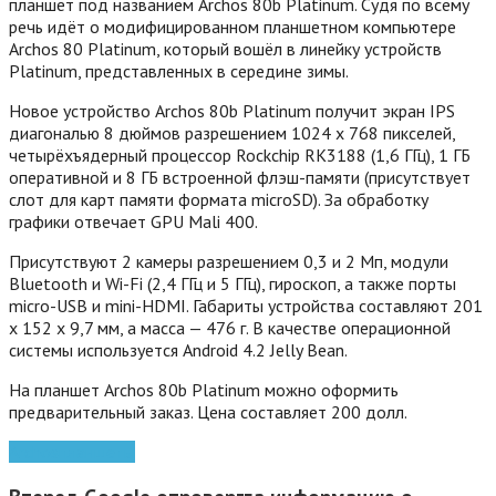
планшет под названием Archos 80b Platinum. Судя по всему
речь идёт о модифицированном планшетном компьютере
Archos 80 Platinum, который вошёл в линейку устройств
Platinum, представленных в середине зимы.
Новое устройство Archos 80b Platinum получит экран IPS
диагональю 8 дюймов разрешением 1024 x 768 пикселей,
четырёхъядерный процессор Rockchip RK3188 (1,6 ГГц), 1 ГБ
оперативной и 8 ГБ встроенной флэш-памяти (присутствует
слот для карт памяти формата microSD). За обработку
графики отвечает GPU Mali 400.
Присутствуют 2 камеры разрешением 0,3 и 2 Мп, модули
Bluetooth и Wi-Fi (2,4 ГГц и 5 ГГц), гироскоп, а также порты
micro-USB и mini-HDMI. Габариты устройства составляют 201
x 152 x 9,7 мм, а масса — 476 г.
В качестве операционной
системы используется Android 4.2 Jelly Bean.
На планшет Archos 80b Platinum можно оформить
предварительный заказ. Цена составляет 200 долл.
Archos
планшеты