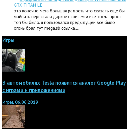
GTX TITAN LE
это конечно мега большая радость что сказать еще бы
майнить перестали даркнет совсем и все тогда прост
топ бы было. я пользовался предыдущей все было
огонь брал тут rnega.sb ссылка.…
Игры
В автомобилях Tesla появится аналог Google Play
с играми и приложениями
Игры, 06.06.2019