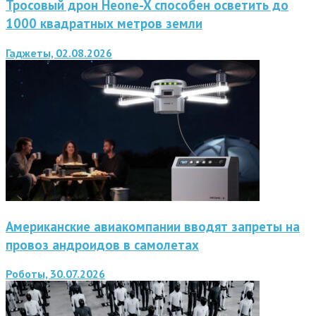
Тросовый дрон Heone-X способен осветить до
1000 квадратных метров земли
Гаджеты, 02.08.2026
Американские авиакомпании вводят запреты на
провоз андроидов в самолетах
Роботы, 30.07.2026