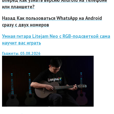
Вперед
Как узнать версию Android на телефоне
или планшете?
Назад
Как пользоваться WhatsApp на Android
сразу с двух номеров
Умная гитара Litejam Neo с RGB-подсветкой сама
научит вас играть
Гаджеты, 03.08.2026