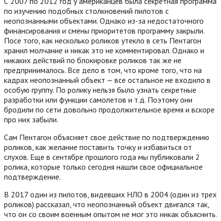
С 2007 по 2012 год у американцев была секретная программа
по изучению подобных столкновений пилотов с
неопознанными объектами. Однако из-за недостаточного
финансирования и смены приоритетов программу закрыли.
Посе того, как несколько роликов утекло в сеть Пентагон
хранил молчание и никак это не комментировал. Однако и
никаких действий по блокировке роликов так же не
предпринималось. Все дело в том, что кроме того, что на
кадрах неопознанный объект — все остальное не входило в
особую группу. По ролику нельзя было узнать секретные
разработки или функции самолетов и т.д. Поэтому они
бродили по сети довольно продолжительное время и вскоре
про них забыли.
Сам Пентагон объясняет свое действие по подтверждению
роликов, как желание поставить точку и избавиться от
слухов. Еще в сентябре прошлого года мы публиковали 2
ролика, которые только сегодня нашли свое официальное
подтверждение.
В 2017 один из пилотов, видевших НЛО в 2004 (один из трех
роликов) рассказал, что неопознанный объект двигался так,
что он со своим военным опытом не мог это никак объяснить.