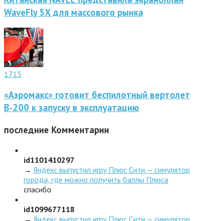
WaveFly 5X для массового рынка
1715
«Аэромакс» готовит беспилотный вертолет
В-200 к запуску в эксплуатацию
последние
Комментарии
id1101410297
→
Яндекс выпустил игру Плюс Сити — симулятор
города, где можно получить баллы Плюса
спасибо
id1099677118
→
Яндекс выпустил игру Плюс Сити — симулятор