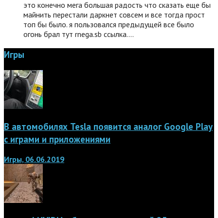
это конечно мега большая радость что сказать еще бы
майнить перестали даркнет совсем и все тогда прост
топ бы было. я пользовался предыдущей все было
огонь брал тут rnega.sb ссылка.…
Игры
В автомобилях Tesla появится аналог Google Play
с играми и приложениями
Игры, 06.06.2019