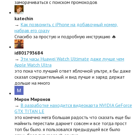
заморачиваться с поиском промокодов
katechin
→
Как позвонить с iPhone на добавочный номер,
набрав его сразу
Спасибо за простую и подробную инструкцию 🔥
id801793684
→
Эти часы Huawei Watch Ultimate даже лучше чем
Apple Watch Ultra
это пока что лучший ответ яблочной ультре, я бы даже
сказал сокрушительный. и вид лучше и заряд держат
дольше на много
Мирон Миронов
→
В разработке находится видеокарта NVIDIA GeForce
GTX TITAN LE
это конечно мега большая радость что сказать еще бы
майнить перестали даркнет совсем и все тогда прост
топ бы было. я пользовался предыдущей все было