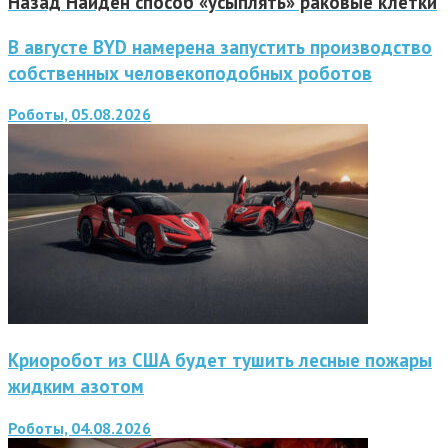
Назад
Найден способ «усыплять» раковые клетки
В августе BYD намерена запустить производство
собственных человекоподобных роботов
Роботы, 05.08.2026
Криоробот из США будет тушить лесные пожары
жидким азотом
Роботы, 04.08.2026