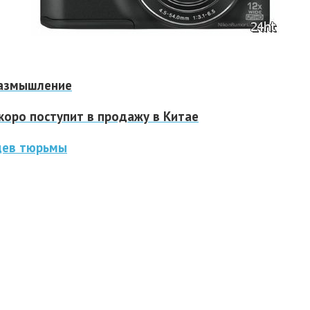
размышление
оро поступит в продажу в Китае
цев тюрьмы