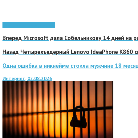
видео
мультимедиа
фото
Вперед
Microsoft дала Собельникову 14 дней на 
Назад
Четырехъядерный Lenovo IdeaPhone K860 ск
Одна ошибка в никнейме стоила мужчине 18 меся
Интернет, 02.08.2026