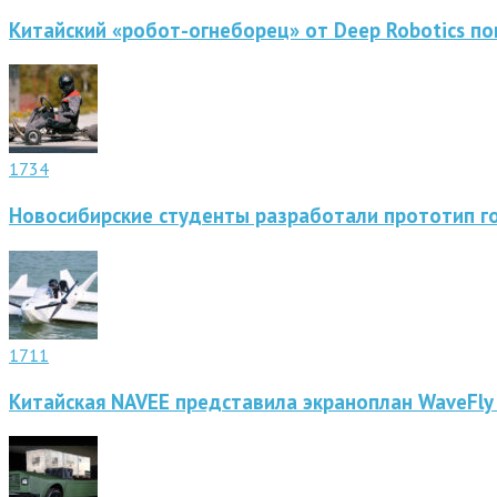
Китайский «робот-огнеборец» от Deep Robotics по
1734
Новосибирские студенты разработали прототип г
1711
Китайская NAVEE представила экраноплан WaveFly