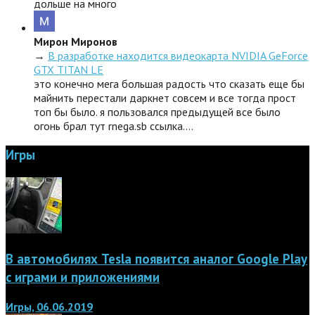
дольше на много
Мирон Миронов
→
В разработке находится видеокарта NVIDIA GeForce
GTX TITAN LE
это конечно мега большая радость что сказать еще бы
майнить перестали даркнет совсем и все тогда прост
топ бы было. я пользовался предыдущей все было
огонь брал тут rnega.sb ссылка.…
Игры
В автомобилях Tesla появится аналог Google Play
с играми и приложениями
Игры, 06.06.2019