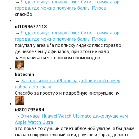
→
Яндекс выпустил игру Плюс Сити — симулятор
города, где можно получить баллы Плюса
спасибо
id1099677118
→
Яндекс выпустил игру Плюс Сити — симулятор
города, где можно получить баллы Плюса
покупал у area ufa подписку яндекс плюс гораздо
дешевле чем у офицалов, при этом не надо
заморачиваться с поиском промокодов
katechin
→
Как позвонить с iPhone на добавочный номер,
набрав его сразу
Спасибо за простую и подробную инструкцию 🔥
id801793684
→
Эти часы Huawei Watch Ultimate даже лучше чем
Apple Watch Ultra
это пока что лучший ответ яблочной ультре, я бы даже
сказал сокрушительный. и вид лучше и заряд держат