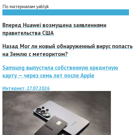
По материалам yablyk
Apple
Microsoft
Windows
Windows 10
Windows 8
планшеты
сети
Вперед
Huawei возмущена заявлениями
правительства США
Назад
Мог ли новый обнаруженный вирус попасть
на Землю с метеоритом?
Samsung выпустила собственную кредитную
карту — через семь лет после Apple
Интернет, 27.07.2026