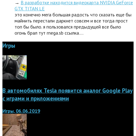
→
В разработке находится видеокарта NVIDIA GeForce
GTX TITAN LE
это конечно мега большая радость что сказать еще бы
майнить перестали даркнет совсем и все тогда прост
топ бы было. я пользовался предыдущей все было
огонь брал тут rnega.sb ссылка.…
Игры
В автомобилях Tesla появится аналог Google Play
с играми и приложениями
Игры, 06.06.2019