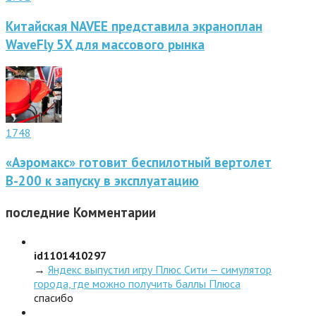
Китайская NAVEE представила экраноплан
WaveFly 5X для массового рынка
1748
«Аэромакс» готовит беспилотный вертолет
В-200 к запуску в эксплуатацию
последние
Комментарии
id1101410297
→
Яндекс выпустил игру Плюс Сити — симулятор
города, где можно получить баллы Плюса
спасибо