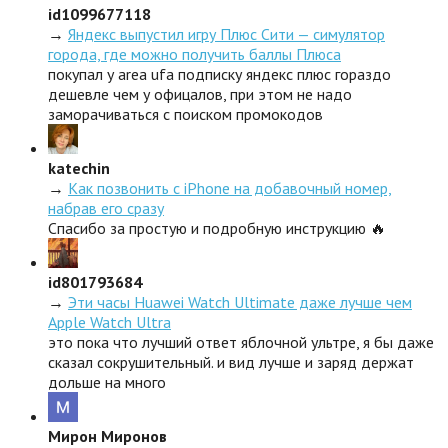
id1099677118
→
Яндекс выпустил игру Плюс Сити — симулятор
города, где можно получить баллы Плюса
покупал у area ufa подписку яндекс плюс гораздо
дешевле чем у офицалов, при этом не надо
заморачиваться с поиском промокодов
katechin
→
Как позвонить с iPhone на добавочный номер,
набрав его сразу
Спасибо за простую и подробную инструкцию 🔥
id801793684
→
Эти часы Huawei Watch Ultimate даже лучше чем
Apple Watch Ultra
это пока что лучший ответ яблочной ультре, я бы даже
сказал сокрушительный. и вид лучше и заряд держат
дольше на много
Мирон Миронов