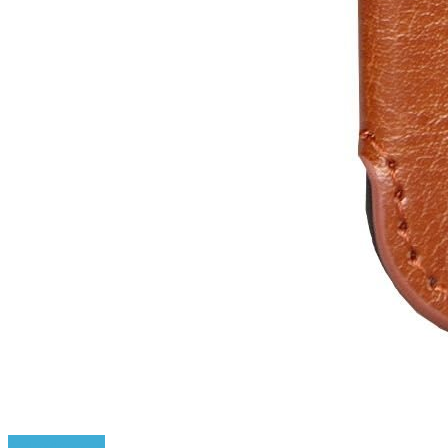
Android
google