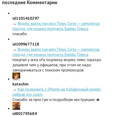
последние
Комментарии
id1101410297
→
Яндекс выпустил игру Плюс Сити — симулятор
города, где можно получить баллы Плюса
спасибо
id1099677118
→
Яндекс выпустил игру Плюс Сити — симулятор
города, где можно получить баллы Плюса
покупал у area ufa подписку яндекс плюс гораздо
дешевле чем у офицалов, при этом не надо
заморачиваться с поиском промокодов
katechin
→
Как позвонить с iPhone на добавочный номер,
набрав его сразу
Спасибо за простую и подробную инструкцию 🔥
id801793684