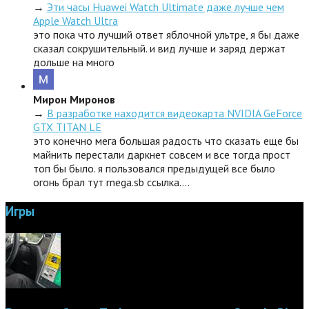
→
Эти часы Huawei Watch Ultimate даже лучше чем
Apple Watch Ultra
это пока что лучший ответ яблочной ультре, я бы даже
сказал сокрушительный. и вид лучше и заряд держат
дольше на много
Мирон Миронов
→
В разработке находится видеокарта NVIDIA GeForce
GTX TITAN LE
это конечно мега большая радость что сказать еще бы
майнить перестали даркнет совсем и все тогда прост
топ бы было. я пользовался предыдущей все было
огонь брал тут rnega.sb ссылка.…
Игры