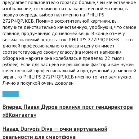
предлагает пользователю гораздо больше, чем качественное
изображение, хотя именно из-за качественной матрицы, в
первую очередь, выбор пал именно на PHILIPS
272P4QPJKEB. Помимо восхитительной картинки, вы
получите действительно качественную, удобную и, что самое
главное, продуманную до мелочей вещь. В конце отмечу
весьма значимый недостаток: PHILIPS 272P4QPJKEB — это
дисплей профессионального класса и цену он имеет
соответствующую своему классу (на момент написания
обзора на маркете она колебалась в пределах 22 тысяч
рублей). Если для вас цена не решающий фактор и вам нужен
качественный, профессиональный и продуманный до мелочей
экран, то PHILIPS 272P4QPJKEB именно то, что вам нужно.
Лично я покупкой очень доволен.
Железо
Вперед
Павел Дуров покинул пост гендиректора
«ВКонтакте»
Назад
Durvois Dive — очки виртуальной
реальности для смартфона