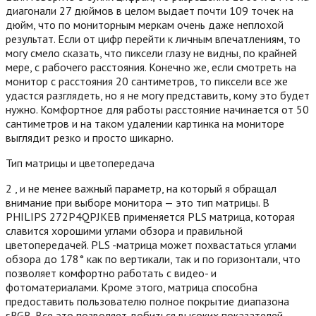
диагонали 27 дюймов в целом выдает почти 109 точек на
дюйм, что по мониторным меркам очень даже неплохой
результат. Если от цифр перейти к личным впечатлениям, то
могу смело сказать, что пиксели глазу не видны, по крайней
мере, с рабочего расстояния. Конечно же, если смотреть на
монитор с расстояния 20 сантиметров, то пиксели все же
удастся разглядеть, но я не могу представить, кому это будет
нужно. Комфортное для работы расстояние начинается от 50
сантиметров и на таком удалении картинка на мониторе
выглядит резко и просто шикарно.
Тип матрицы и цветопередача
2 , и не менее важный параметр, на который я обращал
внимание при выборе монитора — это тип матрицы. В
PHILIPS 272P4QPJKEB применяется PLS матрица, которая
славится хорошими углами обзора и правильной
цветопередачей. PLS -матрица может похвастаться углами
обзора до 178° как по вертикали, так и по горизонтали, что
позволяет комфортно работать с видео- и
фотоматериалами. Кроме этого, матрица способна
предоставить пользователю полное покрытие диапазона
sRGB. Все это позволяет добиться высоких показателей