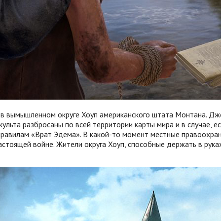
ся в вымышленном округе Хоуп американского штата Монтана. Д
ульта разбросаны по всей территории карты мира и в случае, е
равилам «Врат Эдема». В какой-то момент местные правоохрани
астоящей войне. Жители округа Хоуп, способные держать в рук