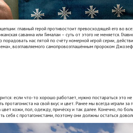
концепции: главный герой противостоит превосходящей его во в
анская саванна или Гималаи – суть от этого не меняется. Глав
о порадовать нас пятой по счёту номерной игрой серии, действ
Эдема», возглавляемого самопровозглашённым пророком Джозе
орится: если что-то хорошо работает, нужно постараться это н
 протагониста на свой вкус и цвет. Ранее мы всегда играли за 
вет кожи, пол, одежду, причёску и так далее. Конечно, по боль
вать себя с протагонистами, поэтому они должны остаться дов