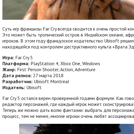
Суть игр франшизы Far Cry всегда сводится к очень простой 
Это может быть тропический остров в Индийском океане, африк
игроков. В этом году французское издательство Ubisoft решил
находящейся под контролем деструктивного культа «Врата 
Игра:
Far Cry 5
Платформа:
PlayStation 4, Xbox One, Windows
Жанр:
First Person Shooter, Action, Adventure
Дата релиза:
27 марта 2018
Разработчик:
Ubisoft Montreal
Издатель:
Ubisoft
Far Cry 5 остался верен проверенной годами формуле. Как гов
редактор персонажей, где каждый игрок может сконструировать
Теперь же можно дать волю фантазии: выбрать для персонажа ц
процесс, тем не менее, многие игроки очень любят ассоцииро