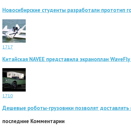
Новосибирские студенты разработали прототип г
1717
Китайская NAVEE представила экраноплан WaveFly
1710
Дешевые роботы-грузовики позволят доставлять 
последние
Комментарии