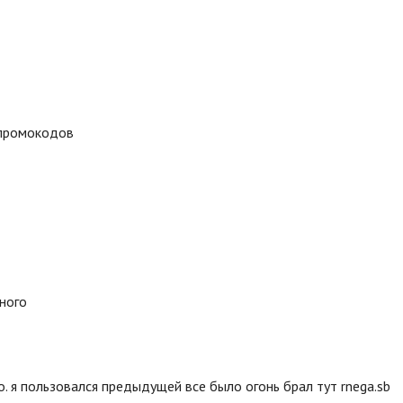
 промокодов
много
. я пользовался предыдущей все было огонь брал тут rnega.sb