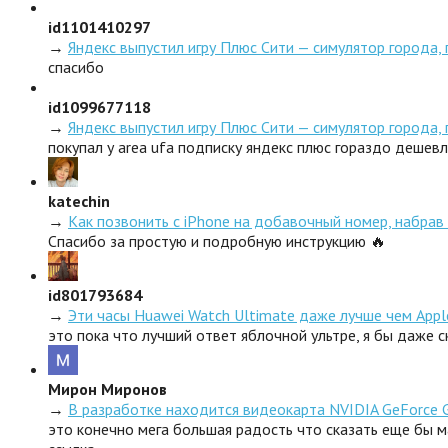
id1101410297
→
Яндекс выпустил игру Плюс Сити — симулятор города,
спасибо
id1099677118
→
Яндекс выпустил игру Плюс Сити — симулятор города,
покупал у area ufa подписку яндекс плюс гораздо дешев
katechin
→
Как позвонить с iPhone на добавочный номер, набрав 
Спасибо за простую и подробную инструкцию 🔥
id801793684
→
Эти часы Huawei Watch Ultimate даже лучше чем Appl
это пока что лучший ответ яблочной ультре, я бы даже 
Мирон Миронов
→
В разработке находится видеокарта NVIDIA GeForce 
это конечно мега большая радость что сказать еще бы м