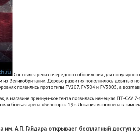
Состоялся релиз очередного обновления для популярного
м из Великобритании. Дерево развития пополнилось девятью н
 уровнях появились прототипы FV207, FV304 и FV3805, а возглави
ак, в магазине премиум-контента появилась немецкая ПТ-САУ 7-г
новая боевая арена «Белогорск-19». Локация выполнена в зимнем
 им. А.П. Гайдара открывает бесплатный доступ к