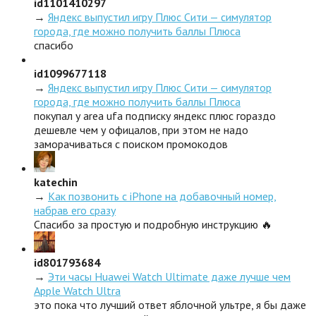
id1101410297
→
Яндекс выпустил игру Плюс Сити — симулятор
города, где можно получить баллы Плюса
спасибо
id1099677118
→
Яндекс выпустил игру Плюс Сити — симулятор
города, где можно получить баллы Плюса
покупал у area ufa подписку яндекс плюс гораздо
дешевле чем у офицалов, при этом не надо
заморачиваться с поиском промокодов
katechin
→
Как позвонить с iPhone на добавочный номер,
набрав его сразу
Спасибо за простую и подробную инструкцию 🔥
id801793684
→
Эти часы Huawei Watch Ultimate даже лучше чем
Apple Watch Ultra
это пока что лучший ответ яблочной ультре, я бы даже