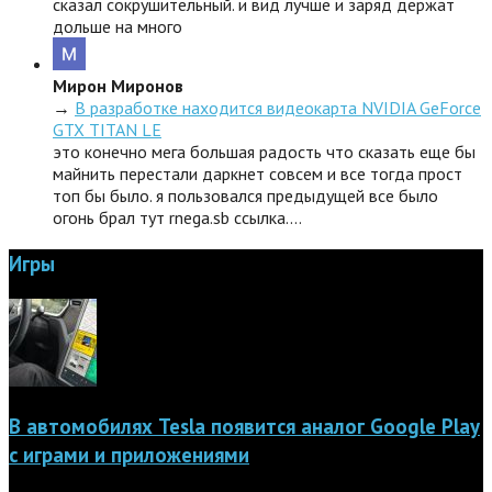
сказал сокрушительный. и вид лучше и заряд держат
дольше на много
Мирон Миронов
→
В разработке находится видеокарта NVIDIA GeForce
GTX TITAN LE
это конечно мега большая радость что сказать еще бы
майнить перестали даркнет совсем и все тогда прост
топ бы было. я пользовался предыдущей все было
огонь брал тут rnega.sb ссылка.…
Игры
В автомобилях Tesla появится аналог Google Play
с играми и приложениями