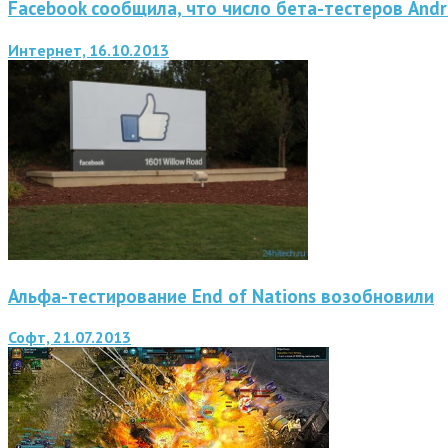
Facebook сообщила, что число бета-тестеров And
Интернет, 16.10.2013
Альфа-тестирование End of Nations возобновили
Софт, 21.07.2013