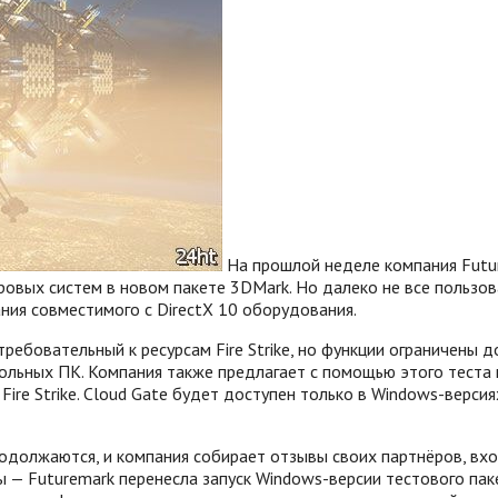
На прошлой неделе компания Futur
гровых систем в новом пакете 3DMark. Но далеко не все пользо
ания совместимого с DirectX 10 оборудования.
требовательный к ресурсам Fire Strike, но функции ограничены д
тольных ПК. Компания также предлагает с помощью этого теста
ire Strike.
Cloud Gate будет доступен только в Windows-версиях
одолжаются, и компания собирает отзывы своих партнёров, вх
 — Futuremark перенесла запуск Windows-версии тестового пакет