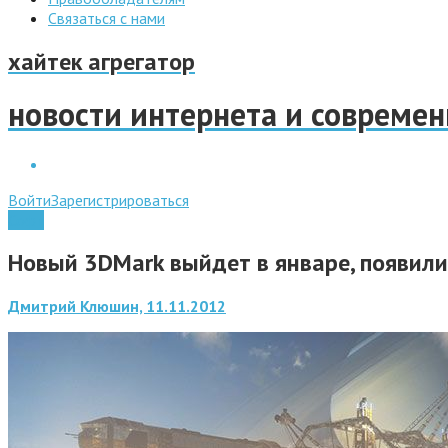
Связаться с нами
хайтек агрегатор
новости интернета и совреме
Войти
Зарегистрироваться
Софт
Новый 3DMark выйдет в январе, появили
Дмитрий Клюшин, 11.11.2012