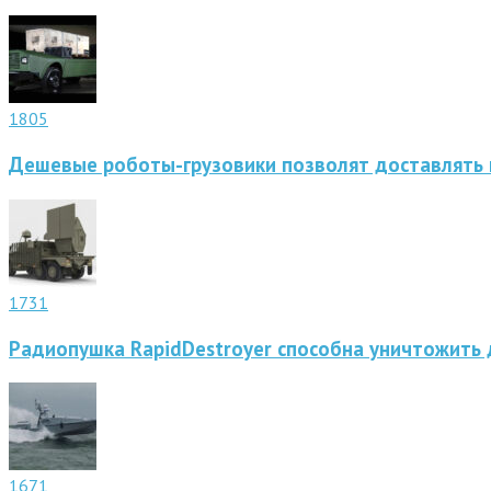
1805
Дешевые роботы-грузовики позволят доставлять 
1731
Радиопушка RapidDestroyer способна уничтожить 
1671