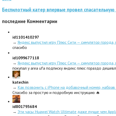
Беспилотный катер впервые провел спасательную
последние
Комментарии
id1101410297
→
Яндекс выпустил игру Плюс Сити — симулятор города,
спасибо
id1099677118
→
Яндекс выпустил игру Плюс Сити — симулятор города,
покупал у area ufa подписку яндекс плюс гораздо дешев
katechin
→
Как позвонить с iPhone на добавочный номер, набрав 
Спасибо за простую и подробную инструкцию 🔥
id801793684
→
Эти часы Huawei Watch Ultimate даже лучше чем Appl