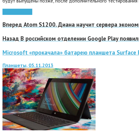
будут выпущены позже, после дополнительного тестирования 
тестирование
Вперед
Atom S1200. Диана научит сервера эконом
Назад
В российском отделении Google Play появил
Microsoft «прокачала» батарею планшета Surface 
Планшеты, 05.11.2013