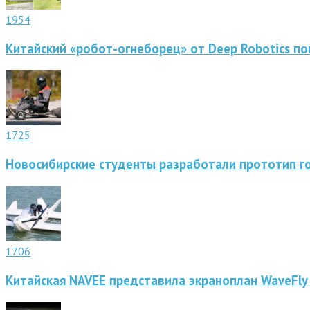
1954
Китайский «робот-огнеборец» от Deep Robotics по
1725
Новосибирские студенты разработали прототип г
1706
Китайская NAVEE представила экраноплан WaveFly