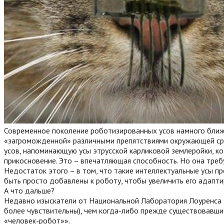
Современное поколение роботизированных усов намного ближ
«загроможденной» различными препятствиями окружающей сре
усов, напоминающую усы этрусской карликовой землеройки, ко
прикосновение. Это – впечатляющая способность. Но она тре
Недостаток этого – в том, что такие интеллектуальные усы 
быть просто добавлены к роботу, чтобы увеличить его адапти
А что дальше?
Недавно изыскатели от Национальной Лаборатория Лоуренса Бе
более чувствительны), чем когда-либо прежде существовавши
«человек-робот»».