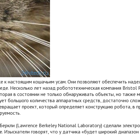
е к настоящим кошачьим усам.
Они позволяют обеспечить наде
де. Несколько лет назад робототехническая компания Bristol
торая в состоянии не только обнаруживать объекты, но также 
бует большого количества аппаратных средств, достаточно сло
превращает проект, который определяет конструкцию робота, в
руемость.
ркли (Lawrence Berkeley National Laboratory) сделали электро
е. Изыскатели говорят, что у датчика «будет широкий диапазо