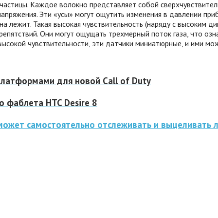
очастицы. Каждое волокно представляет собой сверхчувствите
апряжения. Эти «усы» могут ощутить изменения в давлении приб
на лежит. Такая высокая чувствительность (наряду с высоким д
епятствий. Они могут ощущать трехмерный поток газа, что озн
о высокой чувствительности, эти датчики миниатюрные, и ими м
латформами для новой Call of Duty
 фаблета HTC Desire 8
 может самостоятельно отслеживать и выцеливать 