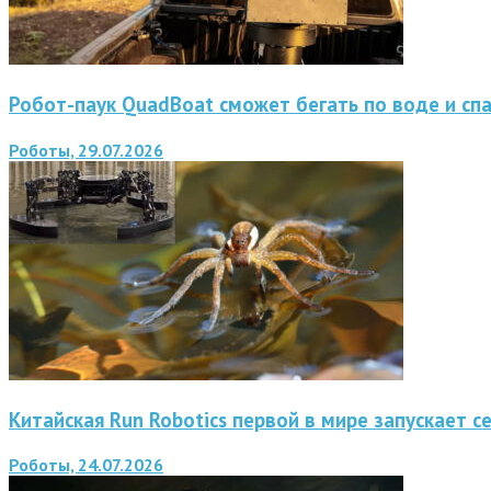
Робот-паук QuadBoat сможет бегать по воде и сп
Роботы, 29.07.2026
Китайская Run Robotics первой в мире запускает 
Роботы, 24.07.2026