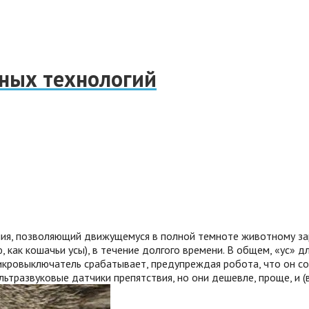
нных технологий
зания, позволяющий движущемуся в полной темноте животному за
ак кошачьи усы), в течение долгого времени. В общем, «ус» дл
икровыключатель срабатывает, предупреждая робота, что он со
ьтразвуковые датчики препятствия, но они дешевле, проще, и (