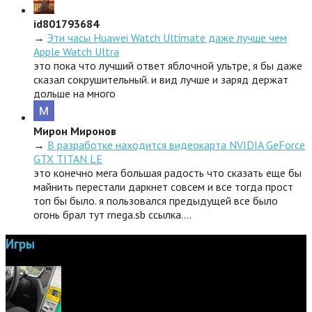
id801793684
→
Эти часы Huawei Watch Ultimate даже лучше чем
Apple Watch Ultra
это пока что лучший ответ яблочной ультре, я бы даже
сказал сокрушительный. и вид лучше и заряд держат
дольше на много
Мирон Миронов
→
В разработке находится видеокарта NVIDIA GeForce
GTX TITAN LE
это конечно мега большая радость что сказать еще бы
майнить перестали даркнет совсем и все тогда прост
топ бы было. я пользовался предыдущей все было
огонь брал тут rnega.sb ссылка.…
Игры