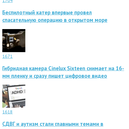
1704
Беспилотный катер впервые провел
спасательную операцию в открытом море
1671
Гибридная камера Cinelux Sixteen снимает на 16-
мм пленку и сразу пишет цифровое видео
1618
СДВГ и аутизм стали главными темами в