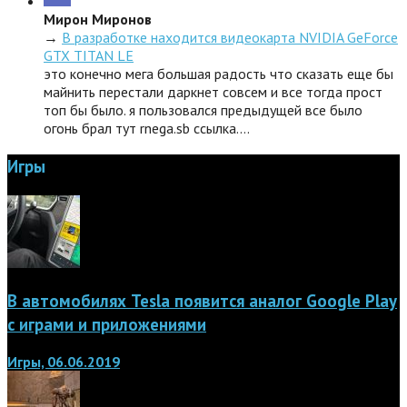
Мирон Миронов
→
В разработке находится видеокарта NVIDIA GeForce
GTX TITAN LE
это конечно мега большая радость что сказать еще бы
майнить перестали даркнет совсем и все тогда прост
топ бы было. я пользовался предыдущей все было
огонь брал тут rnega.sb ссылка.…
Игры
В автомобилях Tesla появится аналог Google Play
с играми и приложениями
Игры, 06.06.2019