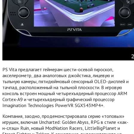
PS Vita предлагает геймерам шести-осевой гироскоп,
акселерометр, два аналоговых джойстика, лицевую и
тыльную камеры, пятидюймовый сенсорный OLED-дисплей и
тачпад, расположенный на тыльной плоскости.
В игровую
консоль встроен мощный четырехъядерный процессор ARM
Cortex-A9 и четырехъядерный графический процессор
Imagination Technologies PowerVR SGX543MP4+.
Компания, заодно, продемонстрировала серию «топовых»
игрушек, включая Uncharted: Golden Abyss, RPG в стиле «хак-
н-слэш» Ruin, новый ModNation Racers, LittleBigPlanet и
Street Fighter x Tekken. К сожалению, видеоматериала на