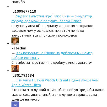
спасибо
id1099677118
→
Яндекс выпустил игру Плюс Сити — симулятор
города, где можно получить баллы Плюса
покупал у area ufa подписку яндекс плюс гораздо
дешевле чем у офицалов, при этом не надо
заморачиваться с поиском промокодов
katechin
→
Как позвонить с iPhone на добавочный номер,
набрав его сразу
Спасибо за простую и подробную инструкцию 🔥
id801793684
→
Эти часы Huawei Watch Ultimate даже лучше чем
Apple Watch Ultra
это пока что лучший ответ яблочной ультре, я бы даже
сказал сокрушительный. и вид лучше и заряд держат
дольше на много