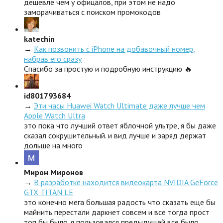
дешевле чем у офицалов, при этом не надо
заморачиваться с поиском промокодов
katechin
→
Как позвонить с iPhone на добавочный номер,
набрав его сразу
Спасибо за простую и подробную инструкцию 🔥
id801793684
→
Эти часы Huawei Watch Ultimate даже лучше чем
Apple Watch Ultra
это пока что лучший ответ яблочной ультре, я бы даже
сказал сокрушительный. и вид лучше и заряд держат
дольше на много
Мирон Миронов
→
В разработке находится видеокарта NVIDIA GeForce
GTX TITAN LE
это конечно мега большая радость что сказать еще бы
майнить перестали даркнет совсем и все тогда прост
топ бы было. я пользовался предыдущей все было