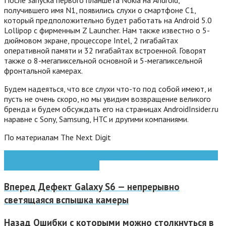
После запуска первого планшета Nokia на Android,
получившего имя N1, появились слухи о смартфоне C1,
который предположительно будет работать на Android 5.0
Lollipop с фирменным Z Launcher. Нам также известно о 5-
дюймовом экране, процессоре Intel, 2 гигабайтах
оперативной памяти и 32 гигабайтах встроенной. Говорят
также о 8-мегапиксельной основной и 5-мегапиксельной
фронтальной камерах.
Будем надеяться, что все слухи что-то под собой имеют, и
пусть не очень скоро, но мы увидим возвращение великого
бренда и будем обсуждать его на страницах AndroidInsider.ru
наравне с Sony, Samsung, HTC и другими компаниями.
По материалам The Next Digit
Android
Apple
HTC
Intel
LG
Microsoft
Nokia
Samsung
Sony
windows
phone
планшеты
смартфоны
Вперед
Дефект Galaxy S6 — непрерывно
светящаяся вспышка камеры
Назад
Ошибки с которыми можно столкнуться в