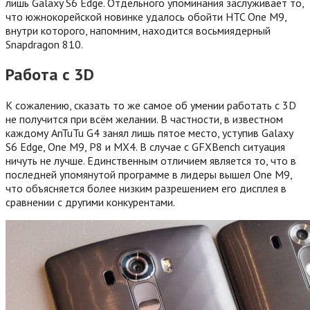
лишь Galaxy S6 Edge. Отдельного упоминания заслуживает то,
что южнокорейской новинке удалось обойти HTC One M9,
внутри которого, напомним, находится восьмиядерный
Snapdragon 810.
Работа с 3D
К сожалению, сказать то же самое об умении работать с 3D
не получится при всём желании. В частности, в известном
каждому AnTuTu G4 занял лишь пятое место, уступив Galaxy
S6 Edge, One M9, P8 и MX4. В случае с GFXBench ситуация
ничуть не лучше. Единственным отличием является то, что в
последней упомянутой программе в лидеры вышел One M9,
что объясняется более низким разрешением его дисплея в
сравнении с другими конкурентами.