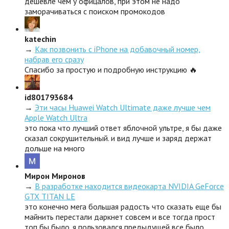
дешевле чем у офицалов, при этом не надо
заморачиваться с поиском промокодов
katechin
→
Как позвонить с iPhone на добавочный номер,
набрав его сразу
Спасибо за простую и подробную инструкцию 🔥
id801793684
→
Эти часы Huawei Watch Ultimate даже лучше чем
Apple Watch Ultra
это пока что лучший ответ яблочной ультре, я бы даже
сказал сокрушительный. и вид лучше и заряд держат
дольше на много
Мирон Миронов
→
В разработке находится видеокарта NVIDIA GeForce
GTX TITAN LE
это конечно мега большая радость что сказать еще бы
майнить перестали даркнет совсем и все тогда прост
топ бы было. я пользовался предыдущей все было