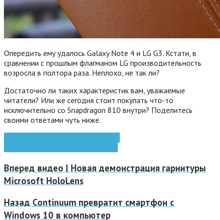
Опередить ему удалось Galaxy Note 4 и LG G3. Кстати, в
сравнении с прошлым флагманом LG производительность
возросла в полтора раза. Неплохо, не так ли?
Достаточно ли таких характеристик вам, уважаемые
читатели? Или же сегодня стоит покупать что-то
исключительно со Snapdragon 810 внутри? Поделитесь
своими ответами чуть ниже.
GALAXY
Galaxy Note
Games
HTC
htc
one
Huawei
LG
Samsung
смартфоны
Вперед
видео | Новая демонстрация гарнитуры
Microsoft HoloLens
Назад
Continuum превратит смартфон с
Windows 10 в компьютер