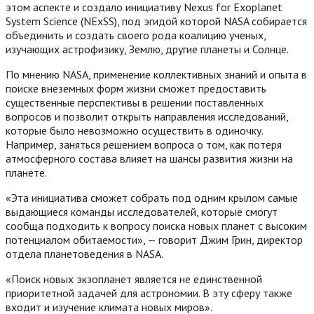
этом аспекте и создало инициативу Nexus for Exoplanet
System Science (NExSS), под эгидой которой NASA собирается
объединить и создать своего рода коалицию ученых,
изучающих астрофизику, Землю, другие планеты и Солнце.
По мнению NASA, применение коллективных знаний и опыта в
поиске внеземных форм жизни сможет предоставить
существенные перспективы в решении поставленных
вопросов и позволит открыть направления исследований,
которые было невозможно осуществить в одиночку.
Например, заняться решением вопроса о том, как потеря
атмосферного состава влияет на шансы развития жизни на
планете.
«Эта инициатива сможет собрать под одним крылом самые
выдающиеся команды исследователей, которые смогут
сообща подходить к вопросу поиска новых планет с высоким
потенциалом обитаемости», — говорит Джим Грин, директор
отдела планетоведения в NASA.
«Поиск новых экзопланет является не единственной
приоритетной задачей для астрономии. В эту сферу также
входит и изучение климата новых миров».