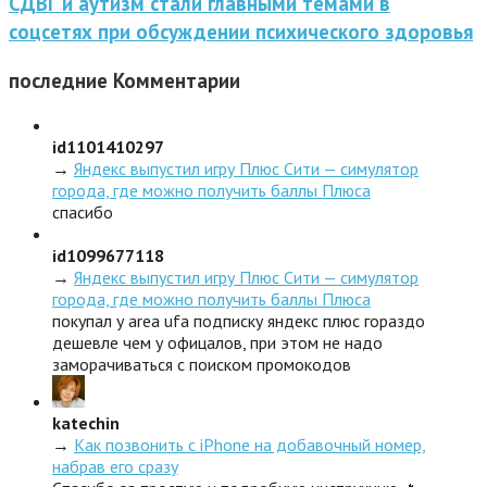
СДВГ и аутизм стали главными темами в
соцсетях при обсуждении психического здоровья
последние
Комментарии
id1101410297
→
Яндекс выпустил игру Плюс Сити — симулятор
города, где можно получить баллы Плюса
спасибо
id1099677118
→
Яндекс выпустил игру Плюс Сити — симулятор
города, где можно получить баллы Плюса
покупал у area ufa подписку яндекс плюс гораздо
дешевле чем у офицалов, при этом не надо
заморачиваться с поиском промокодов
katechin
→
Как позвонить с iPhone на добавочный номер,
набрав его сразу