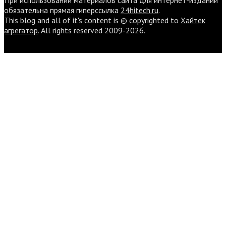
При использовании материалов сайта для интернет-изданий
обязательна прямая гиперссылка
24hitech.ru
.
This blog and all of it's content is © copyrighted to
Хайтек
агрегатор
. All rights reserved 2009-2026.