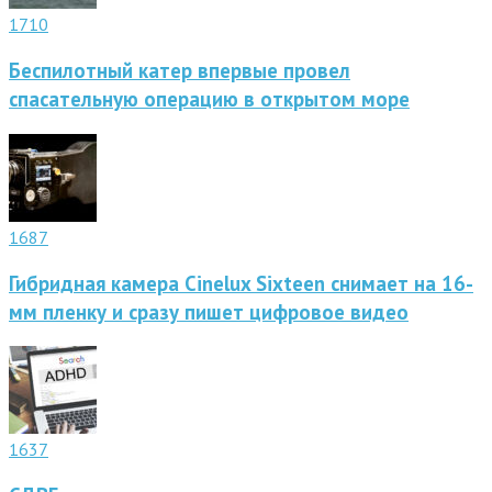
1710
Беспилотный катер впервые провел
спасательную операцию в открытом море
1687
Гибридная камера Cinelux Sixteen снимает на 16-
мм пленку и сразу пишет цифровое видео
1637