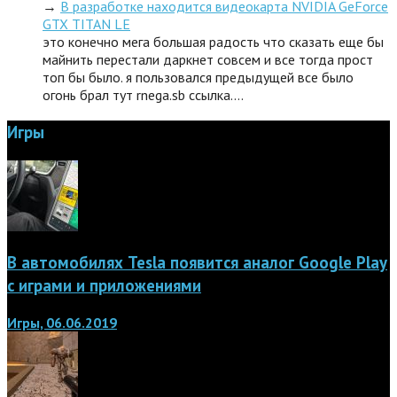
→
В разработке находится видеокарта NVIDIA GeForce
GTX TITAN LE
это конечно мега большая радость что сказать еще бы
майнить перестали даркнет совсем и все тогда прост
топ бы было. я пользовался предыдущей все было
огонь брал тут rnega.sb ссылка.…
Игры
В автомобилях Tesla появится аналог Google Play
с играми и приложениями
Игры, 06.06.2019