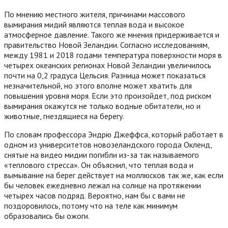
По мнению местного жителя, причинами массового
вымирания мидий являются теплая вода и высокое
атмосферное давление. Такого же мнения придерживается и
правительство Новой Зеландии. Согласно исследованиям,
между 1981 и 2018 годами температура поверхности моря в
четырех океанских регионах Новой Зеландии увеличилось
почти на 0,2 градуса Цельсия. Разница может показаться
незначительной, но этого вполне может хватить для
повышения уровня моря. Если это произойдет, под риском
вымирания окажутся не только водные обитатели, но и
животные, гнездящиеся на берегу.
По словам профессора Эндрю Джеффса, который работает в
одном из университетов новозеландского города Окленд,
снятые на видео мидии погибли из-за так называемого
«теплового стресса». Он объяснил, что теплая вода и
вымывание на берег действует на моллюсков так же, как если
бы человек ежедневно лежал на солнце на протяжении
четырех часов подряд. Вероятно, нам бы с вами не
поздоровилось, потому что на теле как минимум
образовались бы ожоги.