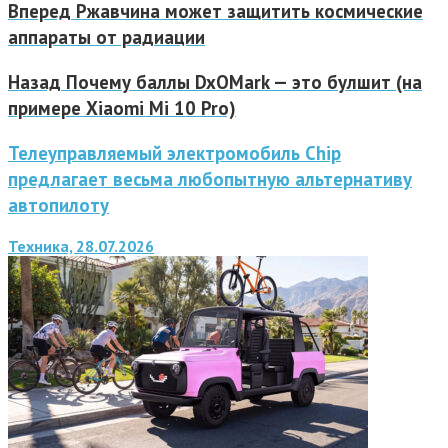
Вперед
Ржавчина может защитить космические
аппараты от радиации
Назад
Почему баллы DxOMark — это булшит (на
примере Xiaomi Mi 10 Pro)
Телеуправляемый электромобиль Chip
предлагает весьма любопытную альтернативу
автопилоту
Техника, 28.07.2026