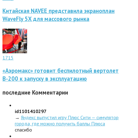
Китайская NAVEE представила экраноплан
WaveFly 5X для массового рынка
1715
«Аэромакс» готовит беспилотный вертолет
В-200 к запуску в эксплуатацию
последние
Комментарии
id1101410297
→
Яндекс выпустил игру Плюс Сити — симулятор
города, где можно получить баллы Плюса
спасибо