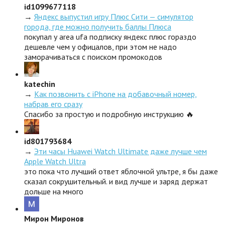
id1099677118
→
Яндекс выпустил игру Плюс Сити — симулятор
города, где можно получить баллы Плюса
покупал у area ufa подписку яндекс плюс гораздо
дешевле чем у офицалов, при этом не надо
заморачиваться с поиском промокодов
katechin
→
Как позвонить с iPhone на добавочный номер,
набрав его сразу
Спасибо за простую и подробную инструкцию 🔥
id801793684
→
Эти часы Huawei Watch Ultimate даже лучше чем
Apple Watch Ultra
это пока что лучший ответ яблочной ультре, я бы даже
сказал сокрушительный. и вид лучше и заряд держат
дольше на много
Мирон Миронов