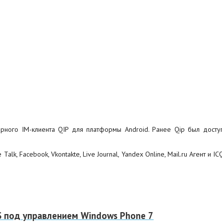
ного IM-клиента QIP для платформы Android. Ранее Qip был доступ
lk, Facebook, Vkontakte, Live Journal, Yandex Online, Mail.ru Агент и 
 под управлением Windows Phone 7