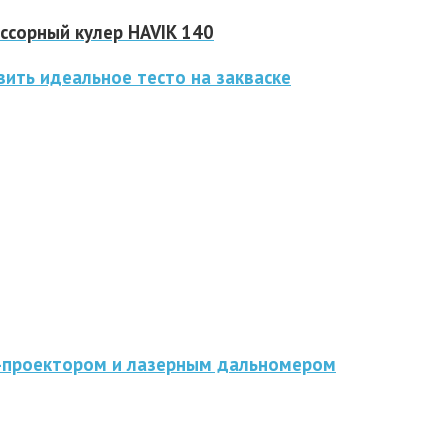
сорный кулер HAVIK 140
ить идеальное тесто на закваске
D-проектором и лазерным дальномером