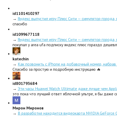
id1101410297
→
Яндекс выпустил игру Плюс Сити — симулятор города,
спасибо
id1099677118
→
Яндекс выпустил игру Плюс Сити — симулятор города,
покупал у area ufa подписку яндекс плюс гораздо дешев
katechin
→
Как позвонить с iPhone на добавочный номер, набрав 
Спасибо за простую и подробную инструкцию 🔥
id801793684
→
Эти часы Huawei Watch Ultimate даже лучше чем Appl
это пока что лучший ответ яблочной ультре, я бы даже 
Мирон Миронов
→
В разработке находится видеокарта NVIDIA GeForce 