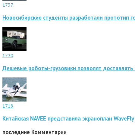
1737
Новосибирские студенты разработали прототип г
1720
Дешевые роботы-грузовики позволят доставлять 
1718
Китайская NAVEE представила экраноплан WaveFly
последние
Комментарии