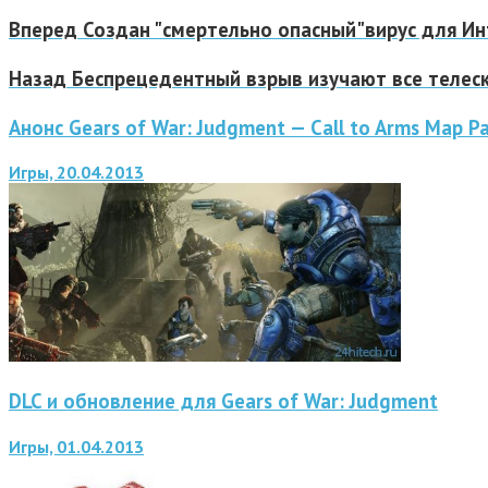
Вперед
Создан "смертельно опасный"вирус для И
Назад
Беспрецедентный взрыв изучают все телес
Анонс Gears of War: Judgment — Call to Arms Map P
Игры, 20.04.2013
DLC и обновление для Gears of War: Judgment
Игры, 01.04.2013