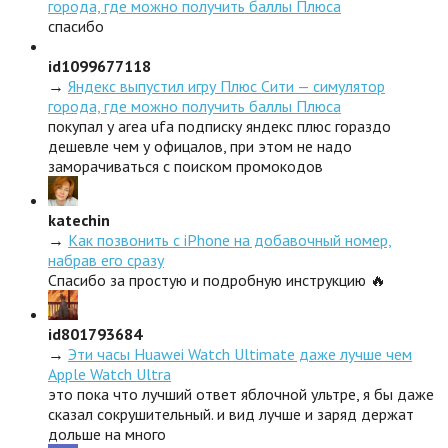
города, где можно получить баллы Плюса
спасибо
id1099677118
→
Яндекс выпустил игру Плюс Сити — симулятор
города, где можно получить баллы Плюса
покупал у area ufa подписку яндекс плюс гораздо
дешевле чем у офицалов, при этом не надо
заморачиваться с поиском промокодов
katechin
→
Как позвонить с iPhone на добавочный номер,
набрав его сразу
Спасибо за простую и подробную инструкцию 🔥
id801793684
→
Эти часы Huawei Watch Ultimate даже лучше чем
Apple Watch Ultra
это пока что лучший ответ яблочной ультре, я бы даже
сказал сокрушительный. и вид лучше и заряд держат
дольше на много