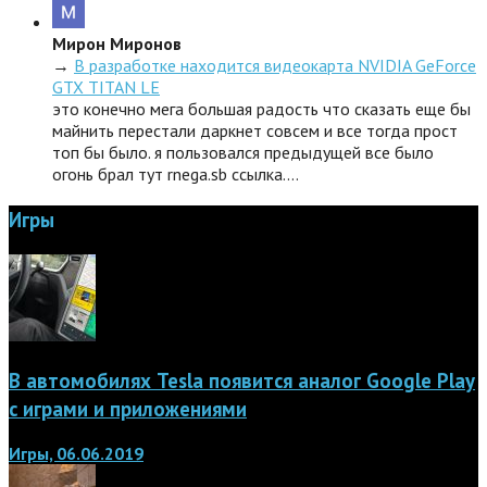
Мирон Миронов
→
В разработке находится видеокарта NVIDIA GeForce
GTX TITAN LE
это конечно мега большая радость что сказать еще бы
майнить перестали даркнет совсем и все тогда прост
топ бы было. я пользовался предыдущей все было
огонь брал тут rnega.sb ссылка.…
Игры
В автомобилях Tesla появится аналог Google Play
с играми и приложениями
Игры, 06.06.2019