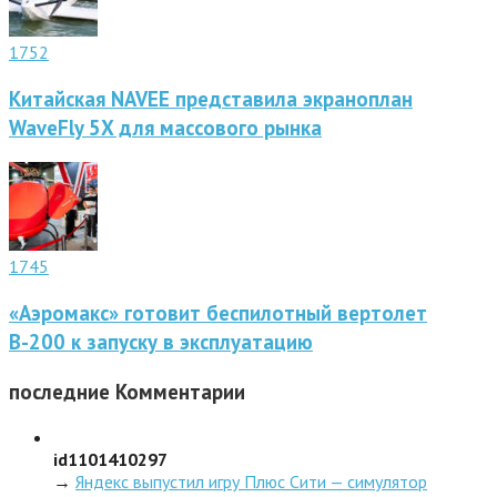
1752
Китайская NAVEE представила экраноплан
WaveFly 5X для массового рынка
1745
«Аэромакс» готовит беспилотный вертолет
В-200 к запуску в эксплуатацию
последние
Комментарии
id1101410297
→
Яндекс выпустил игру Плюс Сити — симулятор