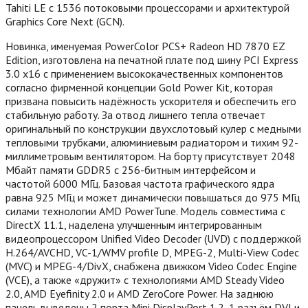
Tahiti LE с 1536 потоковыми процессорами и архитектурой
Graphics Core Next (GCN).
Новинка, именуемая PowerColor PCS+ Radeon HD 7870 EZ
Edition, изготовлена на печатной плате под шину PCI Express
3.0 x16 с применением высококачественных компонентов
согласно фирменной концепции Gold Power Kit, которая
призвана повысить надёжность ускорителя и обеспечить его
стабильную работу. За отвод лишнего тепла отвечает
оригинальный по конструкции двухслотовый кулер с медными
тепловыми трубками, алюминиевым радиатором и тихим 92-
миллиметровым вентилятором. На борту присутствует 2048
Мбайт памяти GDDR5 с 256-битным интерфейсом и
частотой 6000 МГц. Базовая частота графического ядра
равна 925 МГц и может динамически повышаться до 975 МГц
силами технологии AMD PowerTune.
Модель совместима с
DirectX 11.1, наделена улучшенным интегрированным
видеопроцессором Unified Video Decoder (UVD) с поддержкой
H.264/AVCHD, VC-1/WMV profile D, MPEG-2, Multi-View Codec
(MVC) и MPEG-4/DivX, снабжена движком Video Codec Engine
(VCE), а также «дружит» с технологиями AMD Steady Video
2.0, AMD Eyefinity 2.0 и AMD ZeroCore Power. На заднюю
панель выведены 2 порта Mini DisplayPort 1.2, 1 разъём DVI и