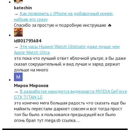
katechin
→
Как позвонить с iPhone на добавочный номер,
набрав его сразу
Спасибо за простую и подробную инструкцию 🔥
id801793684
→
Эти часы Huawei Watch Ultimate даже лучше чем
Apple Watch Ultra
это пока что лучший ответ яблочной ультре, я бы даже
сказал сокрушительный. и вид лучше и заряд держат
дольше на много
Мирон Миронов
→
В разработке находится видеокарта NVIDIA GeForce
GTX TITAN LE
это конечно мега большая радость что сказать еще бы
майнить перестали даркнет совсем и все тогда прост
топ бы было. я пользовался предыдущей все было
огонь брал тут rnega.sb ссылка.…