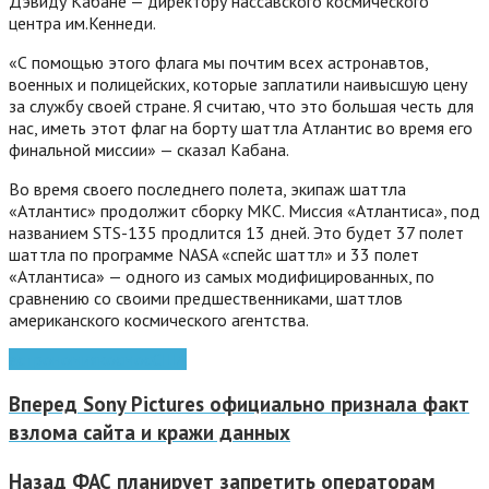
Дэвиду Кабане — директору нассавского космического
центра им.Кеннеди.
«С помощью этого флага мы почтим всех астронавтов,
военных и полицейских, которые заплатили наивысшую цену
за службу своей стране.
Я считаю, что это большая честь для
нас, иметь этот флаг на борту шаттла Атлантис во время его
финальной миссии» — сказал Кабана.
Во время своего последнего полета, экипаж шаттла
«Атлантис» продолжит сборку МКС. Миссия «Атлантиса», под
названием STS-135 продлится 13 дней. Это будет 37 полет
шаттла по программе NASA «спейс шаттл» и 33 полет
«Атлантиса» — одного из самых модифицированных, по
сравнению со своими предшественниками, шаттлов
американского космического агентства.
астрономия
космос
США
Вперед
Sony Pictures официально признала факт
взлома сайта и кражи данных
Назад
ФАС планирует запретить операторам