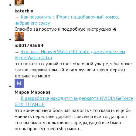
katechin
→
Как позвонить с iPhone на добавочный номер,
набрав его сразу
Спасибо за простую и подробную инструкцию 🔥
id801793684
→
Эти часы Huawei Watch Ultimate даже лучше чем
Apple Watch Ultra
это пока что лучший ответ яблочной ультре, я бы даже
сказал сокрушительный. и вид лучше и заряд держат
дольше на много
Мирон Миронов
→
В разработке находится видеокарта NVIDIA GeForce
GTX TITAN LE
это конечно мега большая радость что сказать еще бы
майнить перестали даркнет совсем и все тогда прост
топ бы было. я пользовался предыдущей все было
огонь брал тут rnega.sb ссылка.…