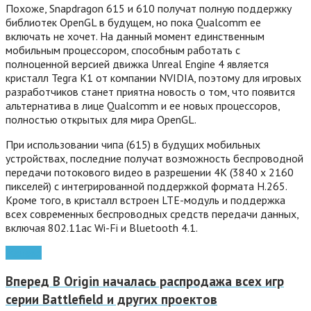
Похоже, Snapdragon 615 и 610 получат полную поддержку
библиотек OpenGL в будущем, но пока Qualcomm ее
включать не хочет. На данный момент единственным
мобильным процессором, способным работать с
полноценной версией движка Unreal Engine 4 является
кристалл Tegra K1 от компании NVIDIA, поэтому для игровых
разработчиков станет приятна новость о том, что появится
альтернатива в лице Qualcomm и ее новых процессоров,
полностью открытых для мира OpenGL.
При использовании чипа (615) в будущих мобильных
устройствах, последние получат возможность беспроводной
передачи потокового видео в разрешении 4K (3840 x 2160
пикселей) с интегрированной поддержкой формата H.265.
Кроме того, в кристалл встроен LTE-модуль и поддержка
всех современных беспроводных средств передачи данных,
включая 802.11ac Wi-Fi и Bluetooth 4.1.
Железо
Вперед
В Origin началась распродажа всех игр
серии Battlefield и других проектов