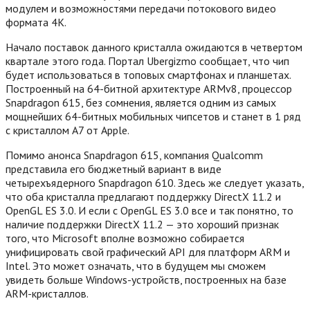
модулем и возможностями передачи потокового видео
формата 4K.
Начало поставок данного кристалла ожидаются в четвертом
квартале этого года. Портал Ubergizmo сообщает, что чип
будет использоваться в топовых смартфонах и планшетах.
Построенный на 64-битной архитектуре ARMv8, процессор
Snapdragon 615, без сомнения, является одним из самых
мощнейших 64-битных мобильных чипсетов и станет в 1 ряд
с кристаллом A7 от Apple.
Помимо анонса Snapdragon 615, компания Qualcomm
представила его бюджетный вариант в виде
четырехъядерного Snapdragon 610. Здесь же следует указать,
что оба кристалла предлагают поддержку DirectX 11.2 и
OpenGL ES 3.0.
И если с OpenGL ES 3.0 все и так понятно, то
наличие поддержки DirectX 11.2 — это хороший признак
того, что Microsoft вполне возможно собирается
унифицировать свой графический API для платформ ARM и
Intel. Это может означать, что в будущем мы сможем
увидеть больше Windows-устройств, построенных на базе
ARM-кристаллов.