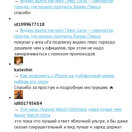
→
Яндекс выпустил игру Плюс Сити — симулятор
города, где можно получить баллы Плюса
спасибо
id1099677118
→
Яндекс выпустил игру Плюс Сити — симулятор
города, где можно получить баллы Плюса
покупал у area ufa подписку яндекс плюс гораздо
дешевле чем у офицалов, при этом не надо
заморачиваться с поиском промокодов
katechin
→
Как позвонить с iPhone на добавочный номер,
набрав его сразу
Спасибо за простую и подробную инструкцию 🔥
id801793684
→
Эти часы Huawei Watch Ultimate даже лучше чем
Apple Watch Ultra
это пока что лучший ответ яблочной ультре, я бы даже
сказал сокрушительный. и вид лучше и заряд держат