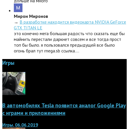
дольше на много
Мирон Миронов
→
В разработке находится видеокарта NVIDIA GeForce
GTX TITAN LE
это конечно мега большая радость что сказать еще бы
майнить перестали даркнет совсем и все тогда прост
топ бы было. я пользовался предыдущей все было
огонь брал тут rnega.sb ссылка.…
Игры
В автомобилях Tesla появится аналог Google Play
с играми и приложениями
Игры, 06.06.2019