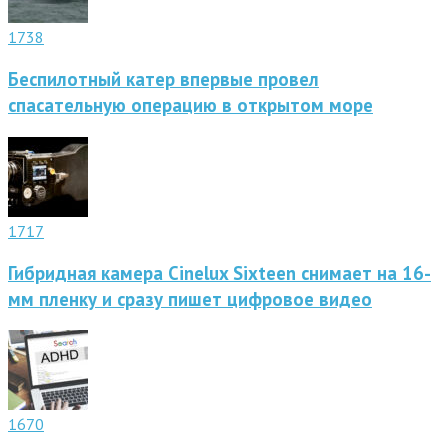
1738
Беспилотный катер впервые провел
спасательную операцию в открытом море
1717
Гибридная камера Cinelux Sixteen снимает на 16-
мм пленку и сразу пишет цифровое видео
1670