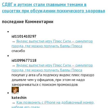
СДВГ и аутизм стали главными темами в
соцсетях при обсуждении психического здоровья
последние
Комментарии
id1101410297
→
Яндекс выпустил игру Плюс Сити — симулятор
города, где можно получить баллы Плюса
спасибо
id1099677118
→
Яндекс выпустил игру Плюс Сити — симулятор
города, где можно получить баллы Плюса
покупал у area ufa подписку яндекс плюс гораздо
дешевле чем у офицалов, при этом не надо
заморачиваться с поиском промокодов
katechin
→
Как позвонить с iPhone на добавочный номер,
набрав его сразу