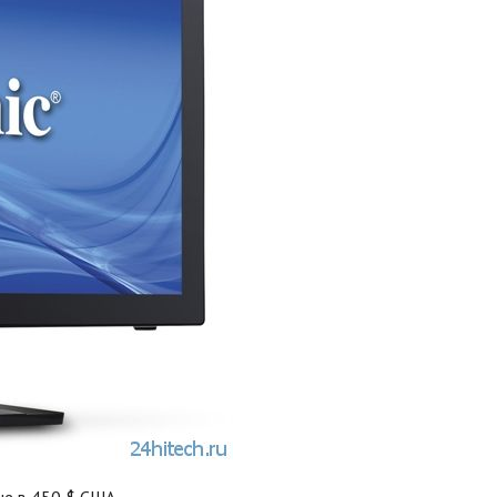
е в 450 $ США.