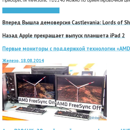
ViewSonic
монитор
мониторы
Вперед
Вышла демоверсия Castlevania: Lords of S
Назад
Apple прекращает выпуск планшета iPad 2
Первые мониторы с поддержкой технологии «AMD 
Железо, 18.08.2014