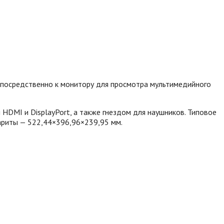
епосредственно к монитору для просмотра мультимедийного
MI и DisplayPort, а также гнездом для наушников. Типовое
бариты — 522,44×396,96×239,95 мм.