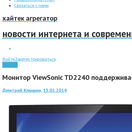
Связаться с нами
хайтек агрегатор
новости интернета и совреме
Войти
Зарегистрироваться
Железо
Монитор ViewSonic TD2240 поддерживае
Дмитрий Клюшин, 15.02.2014