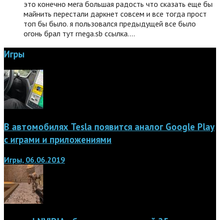
это конечно мега большая радость что сказать еще бы
майнить перестали даркнет совсем и все тогда прост
топ бы было. я пользовался предыдущей все было
огонь брал тут rnega.sb ссылка.…
Игры
В автомобилях Tesla появится аналог Google Play
с играми и приложениями
Игры, 06.06.2019