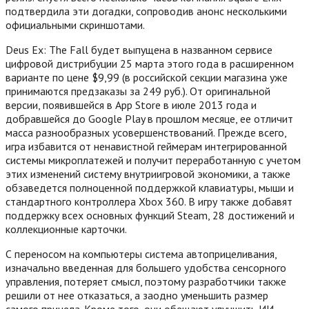
подтвердила эти догадки, сопроводив анонс несколькими
официальными скриншотами.
Deus Ex: The Fall будет выпущена в названном сервисе
цифровой дистрибуции 25 марта этого года в расширенном
варианте по цене $9,99 (в российской секции магазина уже
принимаются предзаказы за 249 руб.). От оригинальной
версии, появившейся в App Store в июле 2013 года и
добравшейся до Google Play в прошлом месяце, ее отличит
масса разнообразных усовершенствований. Прежде всего,
игра избавится от ненавистной геймерам интегрированной
системы микроплатежей и получит переработанную с учетом
этих изменений систему внутриигровой экономики, а также
обзаведется полноценной поддержкой клавиатуры, мыши и
стандартного контроллера Xbox 360. В игру также добавят
поддержку всех основных функций Steam, 28 достижений и
коллекционные карточки.
С переносом на компьютеры система автоприцеливания,
изначально введенная для большего удобства сенсорного
управления, потеряет смысл, поэтому разработчики также
решили от нее отказаться, а заодно уменьшить размер
самого прицела. Кроме того, они обещают улучшить ИИ