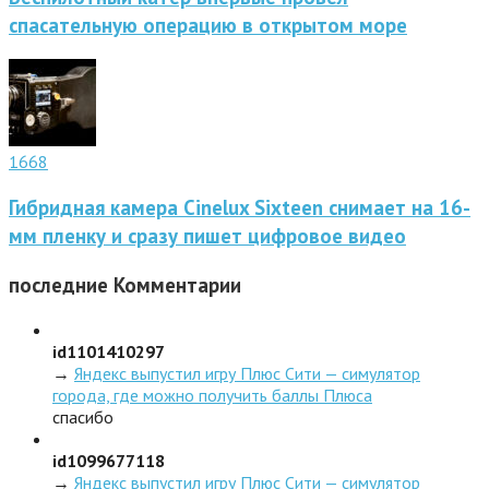
спасательную операцию в открытом море
1668
Гибридная камера Cinelux Sixteen снимает на 16-
мм пленку и сразу пишет цифровое видео
последние
Комментарии
id1101410297
→
Яндекс выпустил игру Плюс Сити — симулятор
города, где можно получить баллы Плюса
спасибо
id1099677118
→
Яндекс выпустил игру Плюс Сити — симулятор