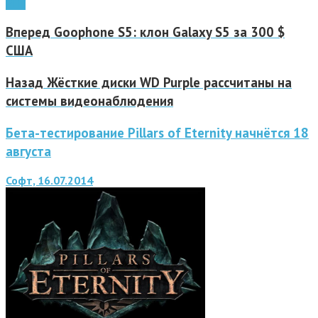
РПГ
Вперед
Goophone S5: клон Galaxy S5 за 300 $
США
Назад
Жёсткие диски WD Purple рассчитаны на
системы видеонаблюдения
Бета-тестирование Pillars of Eternity начнётся 18
августа
Софт, 16.07.2014