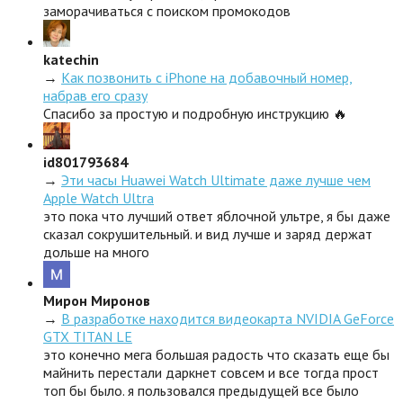
заморачиваться с поиском промокодов
katechin
→
Как позвонить с iPhone на добавочный номер,
набрав его сразу
Спасибо за простую и подробную инструкцию 🔥
id801793684
→
Эти часы Huawei Watch Ultimate даже лучше чем
Apple Watch Ultra
это пока что лучший ответ яблочной ультре, я бы даже
сказал сокрушительный. и вид лучше и заряд держат
дольше на много
Мирон Миронов
→
В разработке находится видеокарта NVIDIA GeForce
GTX TITAN LE
это конечно мега большая радость что сказать еще бы
майнить перестали даркнет совсем и все тогда прост
топ бы было. я пользовался предыдущей все было