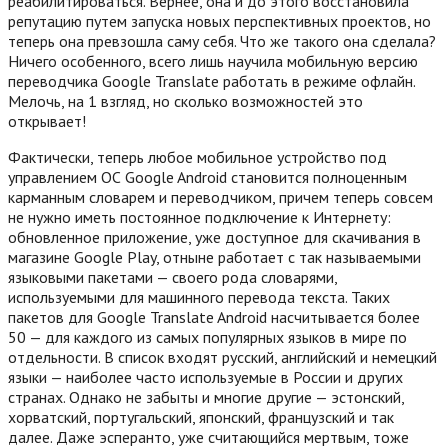
реабилитироваться. Вернее, она и до этого восстановила
репутацию путем запуска новых перспективных проектов, но
теперь она превзошла саму себя. Что же такого она сделала?
Ничего особенного, всего лишь научила мобильную версию
переводчика Google Translate работать в режиме офлайн.
Мелочь, на 1 взгляд, но сколько возможностей это
открывает!
Фактически, теперь любое мобильное устройство под
управлением ОС Google Android становится полноценным
карманным словарем и переводчиком, причем теперь совсем
не нужно иметь постоянное подключение к Интернету:
обновленное приложение, уже доступное для скачивания в
магазине Google Play, отныне работает с так называемыми
языковыми пакетами — своего рода словарями,
используемыми для машинного перевода текста.
Таких
пакетов для Google Translate Android насчитывается более
50 — для каждого из самых популярных языков в мире по
отдельности. В список входят русский, английский и немецкий
языки — наиболее часто используемые в России и других
странах. Однако не забыты и многие другие — эстонский,
хорватский, португальский, японский, французский и так
далее. Даже эсперанто, уже считающийся мертвым, тоже