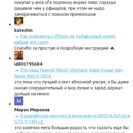
покупал у area ufa подписку яндекс плюс гораздо
дешевле чем у офицалов, при этом не надо
заморачиваться с поиском промокодов
katechin
→
Как позвонить с iPhone на добавочный номер,
набрав его сразу
Спасибо за простую и подробную инструкцию 🔥
id801793684
→
Эти часы Huawei Watch Ultimate даже лучше чем
Apple Watch Ultra
это пока что лучший ответ яблочной ультре, я бы даже
сказал сокрушительный. и вид лучше и заряд держат
дольше на много
Мирон Миронов
→
В разработке находится видеокарта NVIDIA GeForce
GTX TITAN LE
это конечно мега большая радость что сказать еще бы