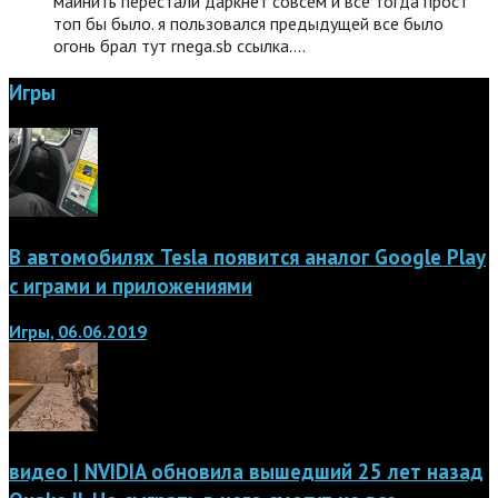
майнить перестали даркнет совсем и все тогда прост
топ бы было. я пользовался предыдущей все было
огонь брал тут rnega.sb ссылка.…
Игры
В автомобилях Tesla появится аналог Google Play
с играми и приложениями
Игры, 06.06.2019
видео | NVIDIA обновила вышедший 25 лет назад