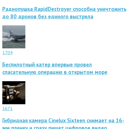
Радиопушка RapidDestroyer способна уничтожить
до 80 дронов без единого выстрела
1704
Беспилотный катер впервые провел
спасательную операцию в открытом море
1671
Гибридная камера Cinelux Sixteen снимает на 16-
мм пленку и сразу пишет цифровое видео