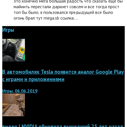
это конечно мега большая радость что сказать еще бы
майнить перестали даркнет совсем и все тогда прост
топ бы было. я пользовался предыдущей все было
огонь брал тут rnega.sb ссылка.…
Игры
В автомобилях Tesla появится аналог Google Play
с играми и приложениями
Игры, 06.06.2019
видео | NVIDIA обновила вышедший 25 лет назад