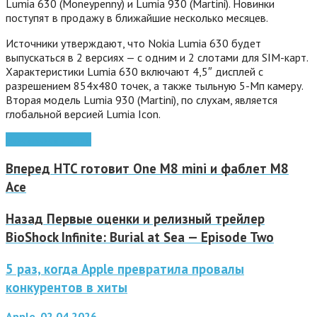
Lumia 630 (Moneypenny) и Lumia 930 (Martini). Новинки
поступят в продажу в ближайшие несколько месяцев.
Источники утверждают, что Nokia Lumia 630 будет
выпускаться в 2 версиях — с одним и 2 слотами для SIM-карт.
Характеристики Lumia 630 включают 4,5″ дисплей с
разрешением 854х480 точек, а также тыльную 5-Мп камеру.
Вторая модель Lumia 930 (Martini), по слухам, является
глобальной версией Lumia Icon.
Nokia
Nokia Lumia
Вперед
HTC готовит One M8 mini и фаблет M8
Ace
Назад
Первые оценки и релизный трейлер
BioShock Infinite: Burial at Sea — Episode Two
5 раз, когда Apple превратила провалы
конкурентов в хиты
Apple, 02.04.2026