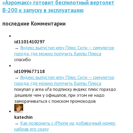
«Аэромакс» готовит беспилотный вертолет
В-200 к запуску в эксплуатацию
последние
Комментарии
id1101410297
→
Яндекс выпустил игру Плюс Сити — симулятор
города, где можно получить баллы Плюса
спасибо
id1099677118
→
Яндекс выпустил игру Плюс Сити — симулятор
города, где можно получить баллы Плюса
покупал у area ufa подписку яндекс плюс гораздо
дешевле чем у офицалов, при этом не надо
заморачиваться с поиском промокодов
katechin
→
Как позвонить с iPhone на добавочный номер,
набрав его сразу