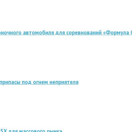
оночного автомобиля для соревнований «Формула 
припасы под огнем неприятеля
 5X для массового рынка