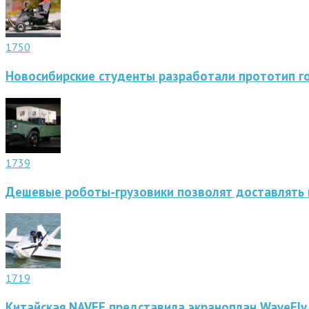
1750
Новосибирские студенты разработали прототип г
1739
Дешевые роботы-грузовики позволят доставлять 
1719
Китайская NAVEE представила экраноплан WaveFly