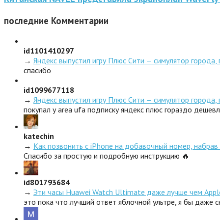
последние
Комментарии
id1101410297
→
Яндекс выпустил игру Плюс Сити — симулятор города,
спасибо
id1099677118
→
Яндекс выпустил игру Плюс Сити — симулятор города,
покупал у area ufa подписку яндекс плюс гораздо дешев
katechin
→
Как позвонить с iPhone на добавочный номер, набрав 
Спасибо за простую и подробную инструкцию 🔥
id801793684
→
Эти часы Huawei Watch Ultimate даже лучше чем Appl
это пока что лучший ответ яблочной ультре, я бы даже 