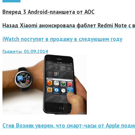
Вперед
3 Android-планшета от AOC
Назад
Xiaomi анонсировала фаблет Redmi Note с 
iWatch поступят в продажу в следующем году
Гаджеты, 01.09.2014
Стив Возняк уверен, что смарт-часы от Apple под