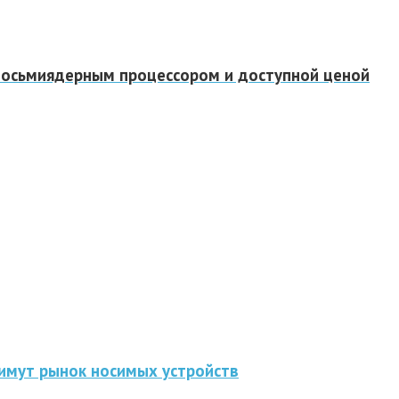
восьмиядерным процессором и доступной ценой
нимут рынок носимых устройств