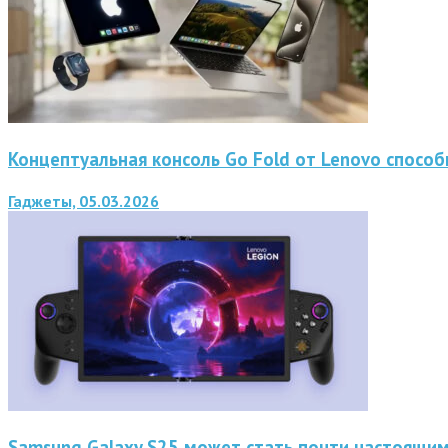
Концептуальная консоль Go Fold от Lenovo способ
Гаджеты, 05.03.2026
Samsung Galaxy S25 может стать почти настоящ