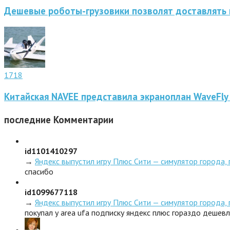
Дешевые роботы-грузовики позволят доставлять 
1718
Китайская NAVEE представила экраноплан WaveFly
последние
Комментарии
id1101410297
→
Яндекс выпустил игру Плюс Сити — симулятор города,
спасибо
id1099677118
→
Яндекс выпустил игру Плюс Сити — симулятор города,
покупал у area ufa подписку яндекс плюс гораздо дешев