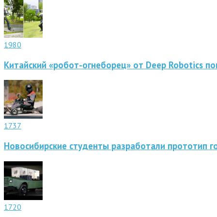
1980
Китайский «робот-огнеборец» от Deep Robotics по
1737
Новосибирские студенты разработали прототип г
1720