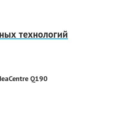
нных технологий
deaCentre Q190