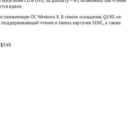
 носителей CD и DVD, за доплату — и с возможностью чтения
ется вдвое.
установленную ОС Windows 8. В списке оснащения, Q190, не
д, поддерживающий чтение и запись карточек SDXC, а также
 $349.