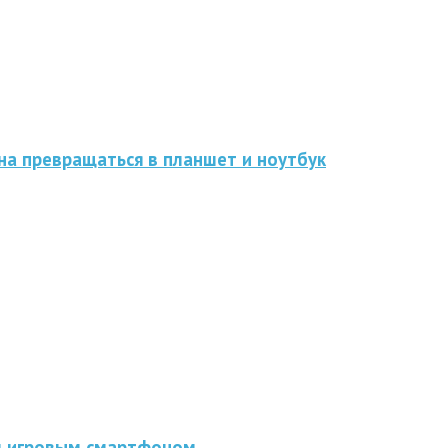
на превращаться в планшет и ноутбук
им игровым смартфоном