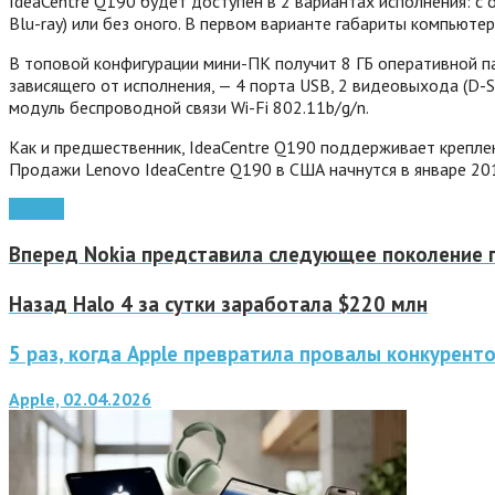
IdeaCentre Q190 будет доступен в 2 вариантах исполнения: 
Blu-ray) или без оного. В первом варианте габариты компьюте
В топовой конфигурации мини-ПК получит 8 ГБ оперативной па
зависящего от исполнения, — 4 порта USB, 2 видеовыхода (D-S
модуль беспроводной связи Wi-Fi 802.11b/g/n.
Как и предшественник, IdeaCentre Q190 поддерживает крепле
Продажи Lenovo IdeaCentre Q190 в США начнутся в январе 20
Lenovo
Вперед
Nokia представила следующее поколение г
Назад
Halo 4 за сутки заработала $220 млн
5 раз, когда Apple превратила провалы конкурент
Apple, 02.04.2026