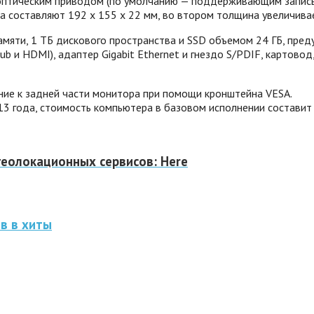
с оптическим приводом (по умолчанию — поддерживающим запись
ра составляют 192 х 155 х 22 мм, во втором толщина увеличива
мяти, 1 ТБ дискового пространства и SSD объемом 24 ГБ, пред
ub и HDMI), адаптер Gigabit Ethernet и гнездо S/PDIF, картово
ние к задней части монитора при помощи кронштейна VESA.
13 года, стоимость компьютера в базовом исполнении составит
еолокационных сервисов: Here
ов в хиты