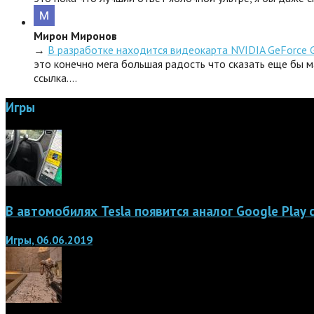
Мирон Миронов
→
В разработке находится видеокарта NVIDIA GeForce 
это конечно мега большая радость что сказать еще бы м
ссылка.…
Игры
В автомобилях Tesla появится аналог Google Play
Игры, 06.06.2019