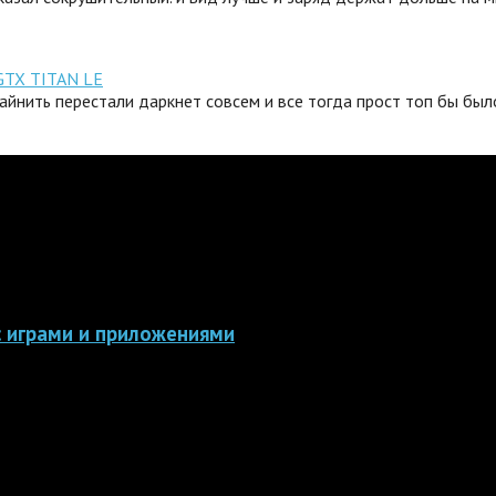
GTX TITAN LE
айнить перестали даркнет совсем и все тогда прост топ бы было
 с играми и приложениями