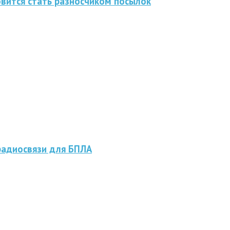
овится стать разносчиком посылок
радиосвязи для БПЛА