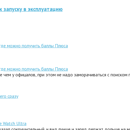
к запуску в эксплуатацию
 где можно получить баллы Плюса
 где можно получить баллы Плюса
ле чем у офицалов, при этом не надо заморачиваться с поиском
его сразу
e Watch Ultra
сказал сокрушительный. и вид лучше и заряд держат дольше на 