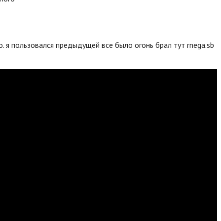
. я пользовался предыдущей все было огонь брал тут rnega.sb