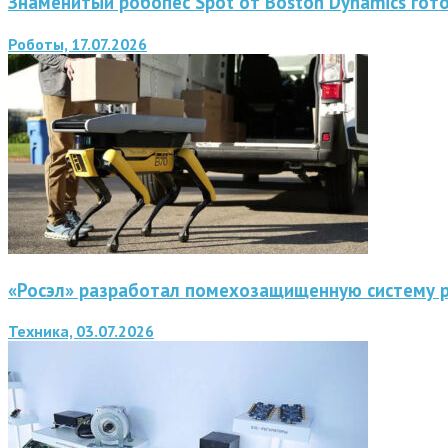
Знаменитый робопес Spot от Boston Dynamics гот
Роботы, 17.07.2026
«Росэл» разработал помехозащищенную систему 
Техника, 03.07.2026