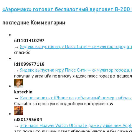
«Аэромакс» готовит беспилотный вертолет В-200 
последние
Комментарии
id1101410297
→
Яндекс выпустил игру Плюс Сити — симулятор города,
спасибо
id1099677118
→
Яндекс выпустил игру Плюс Сити — симулятор города,
покупал у area ufa подписку яндекс плюс гораздо дешев
katechin
→
Как позвонить с iPhone на добавочный номер, набрав 
Спасибо за простую и подробную инструкцию 🔥
id801793684
→
Эти часы Huawei Watch Ultimate даже лучше чем Appl
это пока что лучший ответ яблочной ультре, я бы даже 