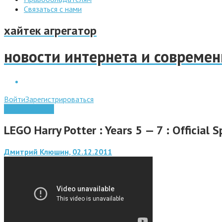
Связаться с нами
хайтек агрегатор
новости интернета и совреме
Войти
Зарегистрироваться
Видео обзоры
LEGO Harry Potter : Years 5 — 7 : Official 
Дмитрий Клюшин, 02.12.2011