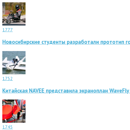
1777
Новосибирские студенты разработали прототип г
1752
Китайская NAVEE представила экраноплан WaveFly
1745