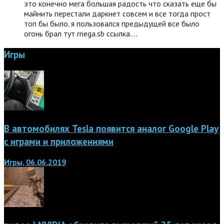
это конечно мега большая радость что сказать еще бы
майнить перестали даркнет совсем и все тогда прост
топ бы было. я пользовался предыдущей все было
огонь брал тут rnega.sb ссылка.…
Игры
В автомобилях Tesla появится аналог Google Play
с играми и приложениями
Игры, 06.06.2019