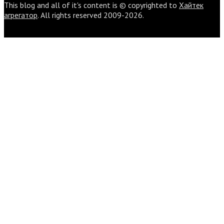
This blog and all of it's content is © copyrighted to
Хайтек
агрегатор
. All rights reserved 2009-2026.