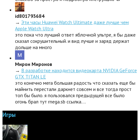
id801793684
→
Эти часы Huawei Watch Ultimate даже лучше чем
Apple Watch Ultra
это пока что лучший ответ яблочной ультре, я бы даже
сказал сокрушительный. и вид лучше и заряд держат
дольше на много
Мирон Миронов
→
В разработке находится видеокарта NVIDIA GeForce
GTX TITAN LE
это конечно мега большая радость что сказать еще бы
майнить перестали даркнет совсем и все тогда прост
топ бы было. я пользовался предыдущей все было
огонь брал тут rnega.sb ссылка.…
Игры