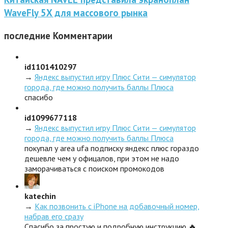
WaveFly 5X для массового рынка
последние
Комментарии
id1101410297
→
Яндекс выпустил игру Плюс Сити — симулятор
города, где можно получить баллы Плюса
спасибо
id1099677118
→
Яндекс выпустил игру Плюс Сити — симулятор
города, где можно получить баллы Плюса
покупал у area ufa подписку яндекс плюс гораздо
дешевле чем у офицалов, при этом не надо
заморачиваться с поиском промокодов
katechin
→
Как позвонить с iPhone на добавочный номер,
набрав его сразу
Спасибо за простую и подробную инструкцию 🔥