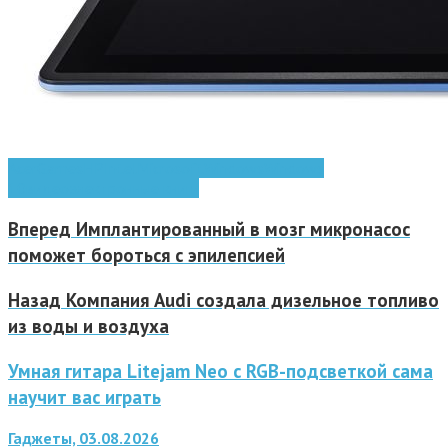
Acer
Games
HP
Intel
Microsoft
Windows
Windows
10
видео
электронные книги
Вперед
Имплантированный в мозг микронасос
поможет бороться с эпилепсией
Назад
Компания Audi создала дизельное топливо
из воды и воздуха
Умная гитара Litejam Neo с RGB-подсветкой сама
научит вас играть
Гаджеты, 03.08.2026