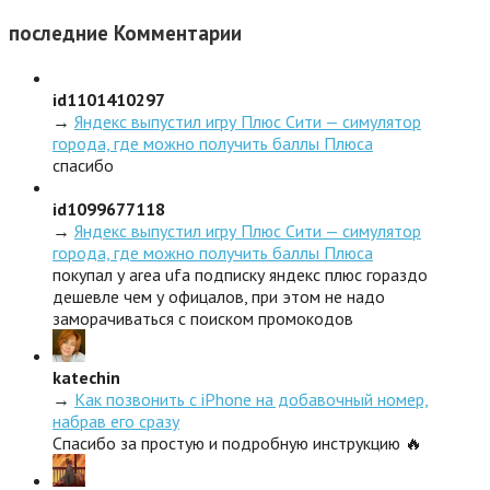
последние
Комментарии
id1101410297
→
Яндекс выпустил игру Плюс Сити — симулятор
города, где можно получить баллы Плюса
спасибо
id1099677118
→
Яндекс выпустил игру Плюс Сити — симулятор
города, где можно получить баллы Плюса
покупал у area ufa подписку яндекс плюс гораздо
дешевле чем у офицалов, при этом не надо
заморачиваться с поиском промокодов
katechin
→
Как позвонить с iPhone на добавочный номер,
набрав его сразу
Спасибо за простую и подробную инструкцию 🔥