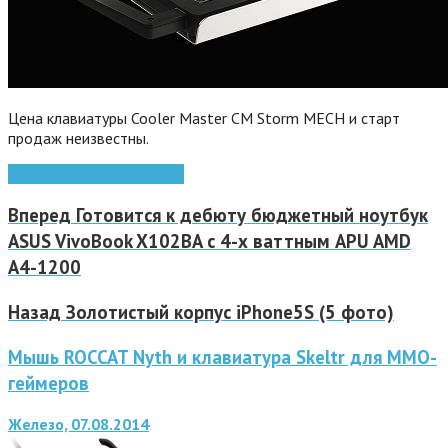
Цена клавиатуры Cooler Master CM Storm MECH и старт
продаж неизвестны.
Cooler Master
клавиатуры
Вперед
Готовится к дебюту бюджетный ноутбук
ASUS VivoBook X102BA c 4-х ваттным APU AMD
A4-1200
Назад
Золотистый корпус iPhone5S (5 фото)
Мышь ROCCAT Nyth и клавиатура Skeltr для MMO-
геймеров
Железо, 07.08.2014