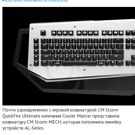
Почти одновременно с игровой клавиатурой CM Storm
QuickFire Ultimate компания Cooler Master представила
клавиатуру CM Storm MECH, которая пополнила линейку
устройств AL-Series.