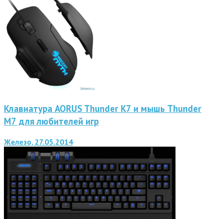
Клавиатура AORUS Thunder K7 и мышь Thunder
M7 для любителей игр
Железо, 27.05.2014