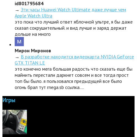
id801793684
→
Эти часы Huawei Watch Ultimate даже лучше чем
Apple Watch Ultra
это пока что лучший ответ яблочной ультре, я бы даже
сказал сокрушительный. и вид лучше и заряд держат
дольше на много
Мирон Миронов
→
В разработке находится видеокарта NVIDIA GeForce
GTX TITAN LE
это конечно мега большая радость что сказать еще бы
майнить перестали даркнет совсем и все тогда прост
топ бы было. я пользовался предыдущей все было
огонь брал тут rnega.sb ссылка.…
Игры